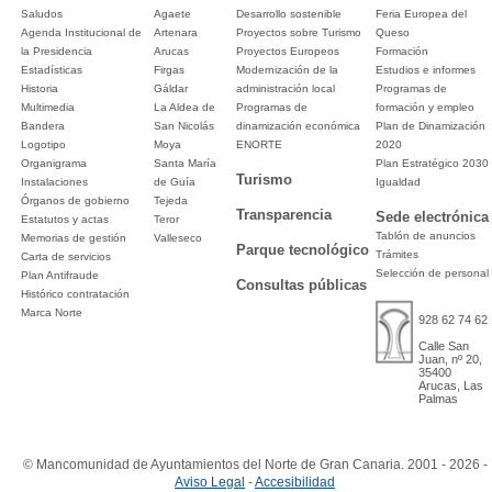
Saludos
Agaete
Desarrollo sostenible
Feria Europea del
Agenda Institucional de
Artenara
Proyectos sobre Turismo
Queso
la Presidencia
Arucas
Proyectos Europeos
Formación
Estadísticas
Firgas
Modernización de la
Estudios e informes
Historia
Gáldar
administración local
Programas de
Multimedia
La Aldea de
Programas de
formación y empleo
Bandera
San Nicolás
dinamización económica
Plan de Dinamización
Logotipo
Moya
ENORTE
2020
Organigrama
Santa María
Plan Estratégico 2030
Turismo
Instalaciones
de Guía
Igualdad
Órganos de gobierno
Tejeda
Transparencia
Sede electrónica
Estatutos y actas
Teror
Tablón de anuncios
Memorias de gestión
Valleseco
Parque tecnológico
Trámites
Carta de servicios
Selección de personal
Plan Antifraude
Consultas públicas
Histórico contratación
Marca Norte
928 62 74 62
Calle San
Juan, nº 20,
35400
Arucas, Las
Palmas
© Mancomunidad de Ayuntamientos del Norte de Gran Canaria. 2001 - 2026 -
Aviso Legal
-
Accesibilidad