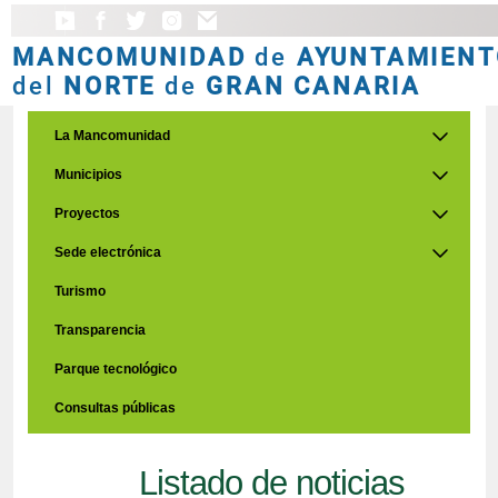
MANCOMUNIDAD
de
AYUNTAMIENT
del
NORTE
de
GRAN CANARIA
La Mancomunidad
Municipios
Proyectos
Sede electrónica
Turismo
Transparencia
Parque tecnológico
Consultas públicas
Listado de noticias