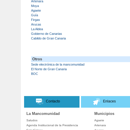
Artenara
Moya
Agaete
Guía
Firgas
Arucas
La Aldea
Gobierno de Canarias
Cabildo de Gran Canaria
Otros
Sede electrónica de la mancomunidad
El Norte de Gran Canaria
BOC
Contacto
Enlaces
La Mancomunidad
Municipios
Saludos
Agaete
Agenda Institucional de la Presidencia
Artenara