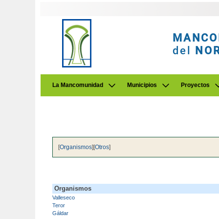
MANCO
del
NO
La Mancomunidad
Municipios
Proyectos
[
Organismos
][
Otros
]
Organismos
Valleseco
Teror
Gáldar