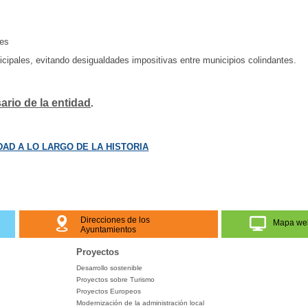
les
pales, evitando desigualdades impositivas entre municipios colindantes.
ario de la entidad
.
AD A LO LARGO DE LA HISTORIA
Direcciones de los
Mapa we
Ayuntamientos
Proyectos
Desarrollo sostenible
Proyectos sobre Turismo
Proyectos Europeos
Modernización de la administración local