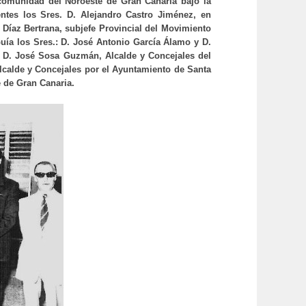
ncomunidad del Noroeste de Gran Canaria bajo la
ntes los Sres. D. Alejandro Castro Jiménez, en
o Díaz Bertrana, subjefe Provincial del Movimiento
Guía los Sres.: D. José Antonio García Álamo y D.
y D. José Sosa Guzmán, Alcalde y Concejales del
lcalde y Concejales por el Ayuntamiento de Santa
e de Gran Canaria.