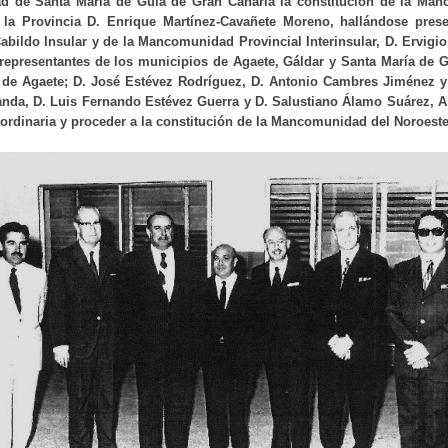
dad de Santa María de Guía de Gran Canaria la constitución de la Ma
 la Provincia D. Enrique Martínez-Cavañete Moreno, hallándose prese
Cabildo Insular y de la Mancomunidad Provincial Interinsular, D. Ervigi
 representantes de los municipios de Agaete, Gáldar y Santa María de 
 de Agaete; D. José Estévez Rodríguez, D. Antonio Cambres Jiménez 
anda, D. Luis Fernando Estévez Guerra y D. Salustiano Álamo Suárez, A
raordinaria y proceder a la constitución de la Mancomunidad del Noroest