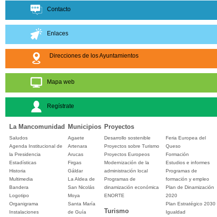
Contacto
Enlaces
Direcciones de los Ayuntamientos
Mapa web
Regístrate
La Mancomunidad
Municipios
Proyectos
Saludos
Agaete
Desarrollo sostenible
Feria Europea del
Agenda Institucional de
Artenara
Proyectos sobre Turismo
Queso
la Presidencia
Arucas
Proyectos Europeos
Formación
Estadísticas
Firgas
Modernización de la
Estudios e informes
Historia
Gáldar
administración local
Programas de
Multimedia
La Aldea de
Programas de
formación y empleo
Bandera
San Nicolás
dinamización económica
Plan de Dinamización
Logotipo
Moya
ENORTE
2020
Organigrama
Santa María
Plan Estratégico 2030
Turismo
Instalaciones
de Guía
Igualdad