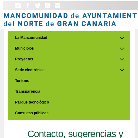
MANCOMUNIDAD
de
AYUNTAMIENT
del
NORTE
de
GRAN CANARIA
La Mancomunidad
Municipios
Proyectos
Sede electrónica
Turismo
Transparencia
Parque tecnológico
Consultas públicas
Contacto, sugerencias y