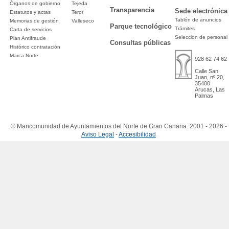
Órganos de gobierno
Tejeda
Transparencia
Sede electrónica
Estatutos y actas
Teror
Tablón de anuncios
Memorias de gestión
Valleseco
Parque tecnológico
Trámites
Carta de servicios
Selección de personal
Plan Antifraude
Consultas públicas
Histórico contratación
Marca Norte
928 62 74 62
Calle San
Juan, nº 20,
35400
Arucas, Las
Palmas
© Mancomunidad de Ayuntamientos del Norte de Gran Canaria. 2001 - 2026 -
Aviso Legal
-
Accesibilidad