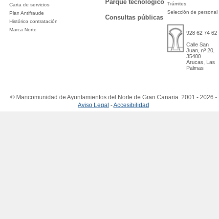
Parque tecnológico
Trámites
Carta de servicios
Selección de personal
Plan Antifraude
Consultas públicas
Histórico contratación
Marca Norte
928 62 74 62
Calle San
Juan, nº 20,
35400
Arucas, Las
Palmas
© Mancomunidad de Ayuntamientos del Norte de Gran Canaria. 2001 - 2026 -
Aviso Legal
-
Accesibilidad