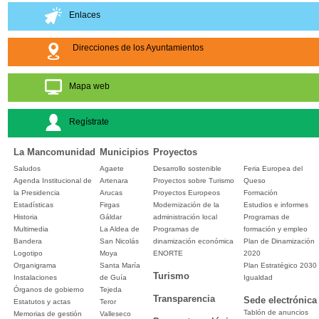
Enlaces
Direcciones de los Ayuntamientos
Mapa web
Regístrate
La Mancomunidad
Municipios
Proyectos
Saludos
Agaete
Desarrollo sostenible
Feria Europea del
Agenda Institucional de
Artenara
Proyectos sobre Turismo
Queso
la Presidencia
Arucas
Proyectos Europeos
Formación
Estadísticas
Firgas
Modernización de la
Estudios e informes
Historia
Gáldar
administración local
Programas de
Multimedia
La Aldea de
Programas de
formación y empleo
Bandera
San Nicolás
dinamización económica
Plan de Dinamización
Logotipo
Moya
ENORTE
2020
Organigrama
Santa María
Plan Estratégico 2030
Turismo
Instalaciones
de Guía
Igualdad
Órganos de gobierno
Tejeda
Transparencia
Sede electrónica
Estatutos y actas
Teror
Tablón de anuncios
Memorias de gestión
Valleseco