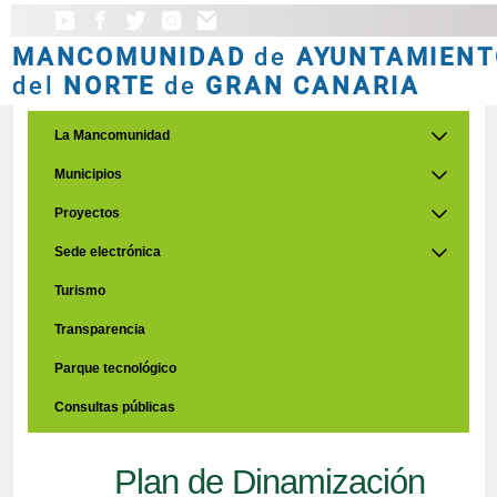
MANCOMUNIDAD
de
AYUNTAMIENT
del
NORTE
de
GRAN CANARIA
La Mancomunidad
Municipios
Proyectos
Sede electrónica
Turismo
Transparencia
Parque tecnológico
Consultas públicas
Plan de Dinamización