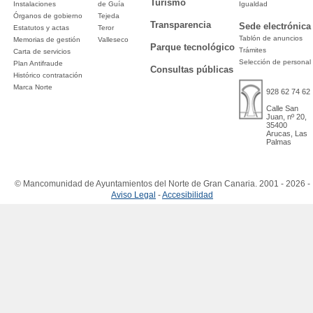
Turismo
Instalaciones
de Guía
Igualdad
Órganos de gobierno
Tejeda
Transparencia
Sede electrónica
Estatutos y actas
Teror
Tablón de anuncios
Memorias de gestión
Valleseco
Parque tecnológico
Trámites
Carta de servicios
Selección de personal
Plan Antifraude
Consultas públicas
Histórico contratación
Marca Norte
928 62 74 62
Calle San
Juan, nº 20,
35400
Arucas, Las
Palmas
© Mancomunidad de Ayuntamientos del Norte de Gran Canaria. 2001 - 2026 -
Aviso Legal
-
Accesibilidad