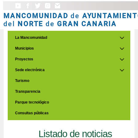
MANCOMUNIDAD
de
AYUNTAMIENT
del
NORTE
de
GRAN CANARIA
La Mancomunidad
Municipios
Proyectos
Sede electrónica
Turismo
Transparencia
Parque tecnológico
Consultas públicas
Listado de noticias