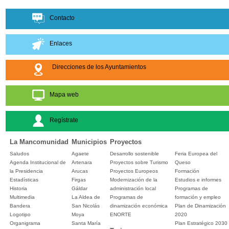
Contacto
Enlaces
Direcciones de los Ayuntamientos
Mapa web
Regístrate
La Mancomunidad
Municipios
Proyectos
Saludos
Agaete
Desarrollo sostenible
Feria Europea del
Agenda Institucional de
Artenara
Proyectos sobre Turismo
Queso
la Presidencia
Arucas
Proyectos Europeos
Formación
Estadísticas
Firgas
Modernización de la
Estudios e informes
Historia
Gáldar
administración local
Programas de
Multimedia
La Aldea de
Programas de
formación y empleo
Bandera
San Nicolás
dinamización económica
Plan de Dinamización
Logotipo
Moya
ENORTE
2020
Organigrama
Santa María
Plan Estratégico 2030