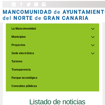
MANCOMUNIDAD
de
AYUNTAMIENT
del
NORTE
de
GRAN CANARIA
La Mancomunidad
Municipios
Proyectos
Sede electrónica
Turismo
Transparencia
Parque tecnológico
Consultas públicas
Listado de noticias