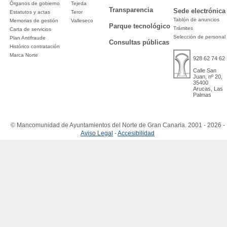
Órganos de gobierno
Tejeda
Transparencia
Sede electrónica
Estatutos y actas
Teror
Tablón de anuncios
Memorias de gestión
Valleseco
Parque tecnológico
Trámites
Carta de servicios
Selección de personal
Plan Antifraude
Consultas públicas
Histórico contratación
Marca Norte
928 62 74 62
Calle San
Juan, nº 20,
35400
Arucas, Las
Palmas
© Mancomunidad de Ayuntamientos del Norte de Gran Canaria. 2001 - 2026 -
Aviso Legal
-
Accesibilidad