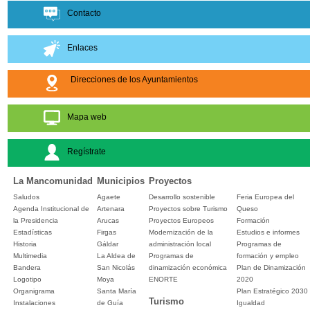
Contacto
Enlaces
Direcciones de los Ayuntamientos
Mapa web
Regístrate
La Mancomunidad
Municipios
Proyectos
Saludos
Agaete
Desarrollo sostenible
Feria Europea del
Agenda Institucional de
Artenara
Proyectos sobre Turismo
Queso
la Presidencia
Arucas
Proyectos Europeos
Formación
Estadísticas
Firgas
Modernización de la
Estudios e informes
Historia
Gáldar
administración local
Programas de
Multimedia
La Aldea de
Programas de
formación y empleo
Bandera
San Nicolás
dinamización económica
Plan de Dinamización
Logotipo
Moya
ENORTE
2020
Organigrama
Santa María
Plan Estratégico 2030
Turismo
Instalaciones
de Guía
Igualdad