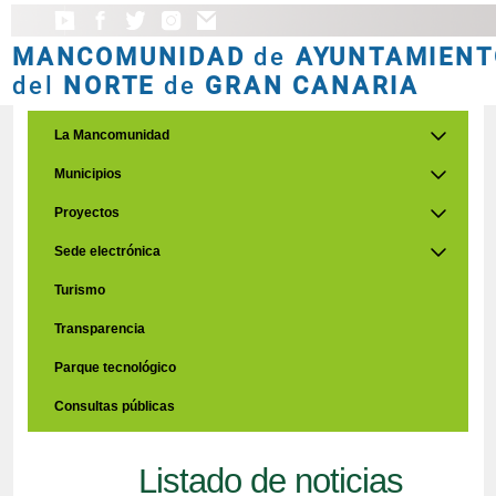
MANCOMUNIDAD
de
AYUNTAMIENT
del
NORTE
de
GRAN CANARIA
La Mancomunidad
Municipios
Proyectos
Sede electrónica
Turismo
Transparencia
Parque tecnológico
Consultas públicas
Listado de noticias