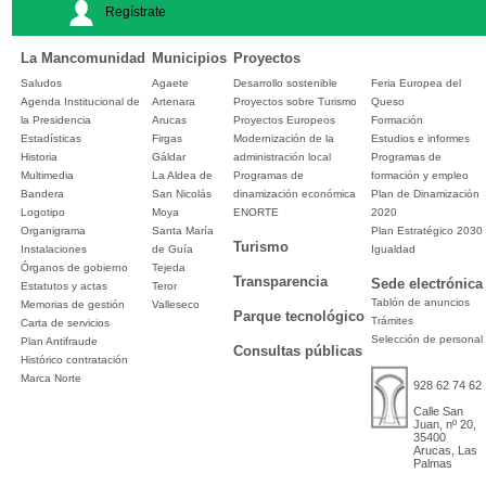
Regístrate
La Mancomunidad
Municipios
Proyectos
Saludos
Agaete
Desarrollo sostenible
Feria Europea del
Agenda Institucional de
Artenara
Proyectos sobre Turismo
Queso
la Presidencia
Arucas
Proyectos Europeos
Formación
Estadísticas
Firgas
Modernización de la
Estudios e informes
Historia
Gáldar
administración local
Programas de
Multimedia
La Aldea de
Programas de
formación y empleo
Bandera
San Nicolás
dinamización económica
Plan de Dinamización
Logotipo
Moya
ENORTE
2020
Organigrama
Santa María
Plan Estratégico 2030
Turismo
Instalaciones
de Guía
Igualdad
Órganos de gobierno
Tejeda
Transparencia
Sede electrónica
Estatutos y actas
Teror
Tablón de anuncios
Memorias de gestión
Valleseco
Parque tecnológico
Trámites
Carta de servicios
Selección de personal
Plan Antifraude
Consultas públicas
Histórico contratación
Marca Norte
928 62 74 62
Calle San
Juan, nº 20,
35400
Arucas, Las
Palmas