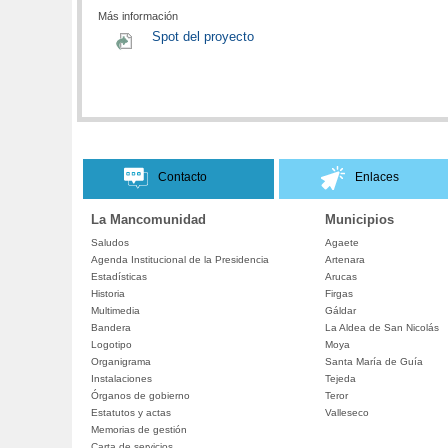
Más información
Spot del proyecto
Contacto
Enlaces
La Mancomunidad
Municipios
Saludos
Agaete
Agenda Institucional de la Presidencia
Artenara
Estadísticas
Arucas
Historia
Firgas
Multimedia
Gáldar
Bandera
La Aldea de San Nicolás
Logotipo
Moya
Organigrama
Santa María de Guía
Instalaciones
Tejeda
Órganos de gobierno
Teror
Estatutos y actas
Valleseco
Memorias de gestión
Carta de servicios