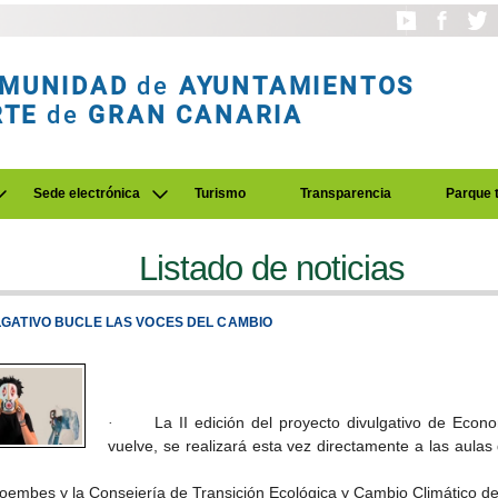
MUNIDAD
de
AYUNTAMIENTOS
RTE
de
GRAN CANARIA
Sede electrónica
Turismo
Transparencia
Parque 
Listado de noticias
ULGATIVO BUCLE LAS VOCES DEL CAMBIO
La II edición del proyecto divulgativo de Eco
·
vuelve, se realizará esta vez directamente a las aula
Ecoembes y la Consejería de Transición Ecológica y Cambio Climático d