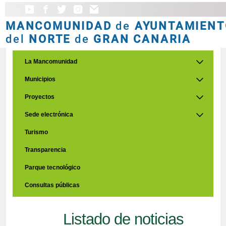
MANCOMUNIDAD
de
AYUNTAMIENT
del
NORTE
de
GRAN CANARIA
La Mancomunidad
Municipios
Proyectos
Sede electrónica
Turismo
Transparencia
Parque tecnológico
Consultas públicas
Listado de noticias