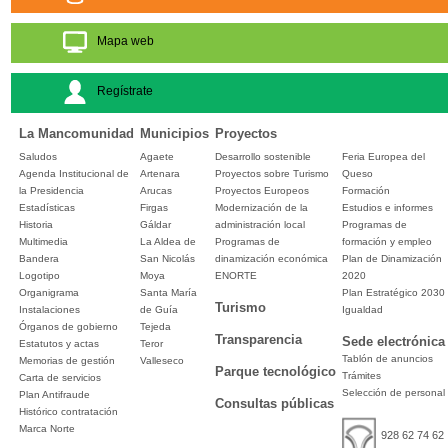
Mapa web
Regístrate
La Mancomunidad
Municipios
Proyectos
Saludos
Agaete
Desarrollo sostenible
Feria Europea del
Agenda Institucional de
Artenara
Proyectos sobre Turismo
Queso
la Presidencia
Arucas
Proyectos Europeos
Formación
Estadísticas
Firgas
Modernización de la
Estudios e informes
Historia
Gáldar
administración local
Programas de
Multimedia
La Aldea de
Programas de
formación y empleo
Bandera
San Nicolás
dinamización económica
Plan de Dinamización
Logotipo
Moya
ENORTE
2020
Organigrama
Santa María
Plan Estratégico 2030
Turismo
Instalaciones
de Guía
Igualdad
Órganos de gobierno
Tejeda
Transparencia
Sede electrónica
Estatutos y actas
Teror
Tablón de anuncios
Memorias de gestión
Valleseco
Parque tecnológico
Trámites
Carta de servicios
Selección de personal
Plan Antifraude
Consultas públicas
Histórico contratación
Marca Norte
928 62 74 62