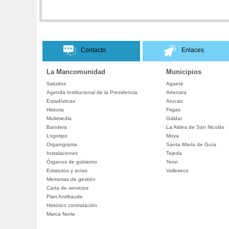
Contacto
Enlaces
La Mancomunidad
Municipios
Saludos
Agaete
Agenda Institucional de la Presidencia
Artenara
Estadísticas
Arucas
Historia
Firgas
Multimedia
Gáldar
Bandera
La Aldea de San Nicolás
Logotipo
Moya
Organigrama
Santa María de Guía
Instalaciones
Tejeda
Órganos de gobierno
Teror
Estatutos y actas
Valleseco
Memorias de gestión
Carta de servicios
Plan Antifraude
Histórico contratación
Marca Norte