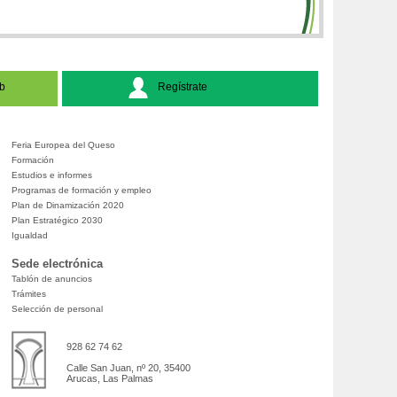
b
Regístrate
Feria Europea del Queso
Formación
Estudios e informes
Programas de formación y empleo
Plan de Dinamización 2020
Plan Estratégico 2030
Igualdad
Sede electrónica
Tablón de anuncios
Trámites
Selección de personal
928 62 74 62
Calle San Juan, nº 20, 35400
Arucas, Las Palmas