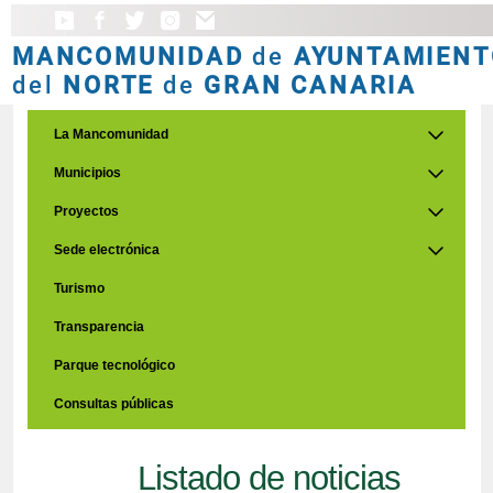
MANCOMUNIDAD
de
AYUNTAMIENT
del
NORTE
de
GRAN CANARIA
La Mancomunidad
Municipios
Proyectos
Sede electrónica
Turismo
Transparencia
Parque tecnológico
Consultas públicas
Listado de noticias