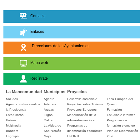
Contacto
Enlaces
Direcciones de los Ayuntamientos
Mapa web
Regístrate
La Mancomunidad
Municipios
Proyectos
Saludos
Agaete
Desarrollo sostenible
Feria Europea del
Agenda Institucional de
Artenara
Proyectos sobre Turismo
Queso
la Presidencia
Arucas
Proyectos Europeos
Formación
Estadísticas
Firgas
Modernización de la
Estudios e informes
Historia
Gáldar
administración local
Programas de
Multimedia
La Aldea de
Programas de
formación y empleo
Bandera
San Nicolás
dinamización económica
Plan de Dinamización
Logotipo
Moya
ENORTE
2020