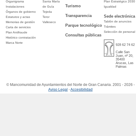
Organigrama
Santa María
Plan Estratégico 2030
Turismo
Instalaciones
de Guía
Igualdad
Órganos de gobierno
Tejeda
Transparencia
Sede electrónica
Estatutos y actas
Teror
Tablón de anuncios
Memorias de gestión
Valleseco
Parque tecnológico
Trámites
Carta de servicios
Selección de personal
Plan Antifraude
Consultas públicas
Histórico contratación
Marca Norte
928 62 74 62
Calle San
Juan, nº 20,
35400
Arucas, Las
Palmas
© Mancomunidad de Ayuntamientos del Norte de Gran Canaria. 2001 - 2026 -
Aviso Legal
-
Accesibilidad