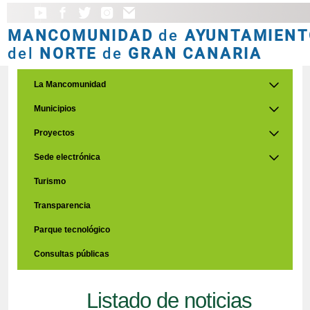
MANCOMUNIDAD
de
AYUNTAMIENT
del
NORTE
de
GRAN CANARIA
La Mancomunidad
Municipios
Proyectos
Sede electrónica
Turismo
Transparencia
Parque tecnológico
Consultas públicas
Listado de noticias