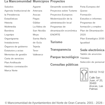
La Mancomunidad
Municipios
Proyectos
Saludos
Agaete
Desarrollo sostenible
Feria Europea del
Agenda Institucional de
Artenara
Proyectos sobre Turismo
Queso
la Presidencia
Arucas
Proyectos Europeos
Formación
Estadísticas
Firgas
Modernización de la
Estudios e informes
Historia
Gáldar
administración local
Programas de
Multimedia
La Aldea de
Programas de
formación y empleo
Bandera
San Nicolás
dinamización económica
Plan de Dinamización
Logotipo
Moya
ENORTE
2020
Organigrama
Santa María
Plan Estratégico 2030
Turismo
Instalaciones
de Guía
Igualdad
Órganos de gobierno
Tejeda
Transparencia
Sede electrónica
Estatutos y actas
Teror
Tablón de anuncios
Memorias de gestión
Valleseco
Parque tecnológico
Trámites
Carta de servicios
Selección de personal
Plan Antifraude
Consultas públicas
Histórico contratación
Marca Norte
928 62 74 62
Calle San
Juan, nº 20,
35400
Arucas, Las
Palmas
© Mancomunidad de Ayuntamientos del Norte de Gran Canaria. 2001 - 2026 -