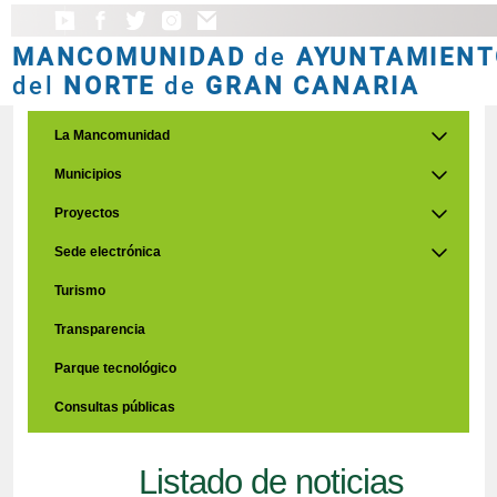
MANCOMUNIDAD
de
AYUNTAMIENT
del
NORTE
de
GRAN CANARIA
La Mancomunidad
Municipios
Proyectos
Sede electrónica
Turismo
Transparencia
Parque tecnológico
Consultas públicas
Listado de noticias