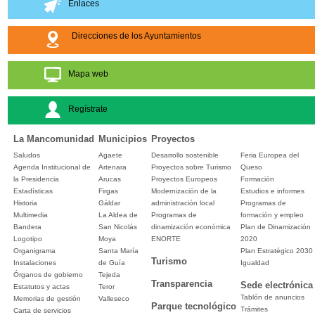
Enlaces
Direcciones de los Ayuntamientos
Mapa web
Regístrate
La Mancomunidad
Municipios
Proyectos
Saludos
Agaete
Desarrollo sostenible
Feria Europea del
Agenda Institucional de
Artenara
Proyectos sobre Turismo
Queso
la Presidencia
Arucas
Proyectos Europeos
Formación
Estadísticas
Firgas
Modernización de la
Estudios e informes
Historia
Gáldar
administración local
Programas de
Multimedia
La Aldea de
Programas de
formación y empleo
Bandera
San Nicolás
dinamización económica
Plan de Dinamización
Logotipo
Moya
ENORTE
2020
Organigrama
Santa María
Plan Estratégico 2030
Turismo
Instalaciones
de Guía
Igualdad
Órganos de gobierno
Tejeda
Transparencia
Sede electrónica
Estatutos y actas
Teror
Tablón de anuncios
Memorias de gestión
Valleseco
Parque tecnológico
Trámites
Carta de servicios