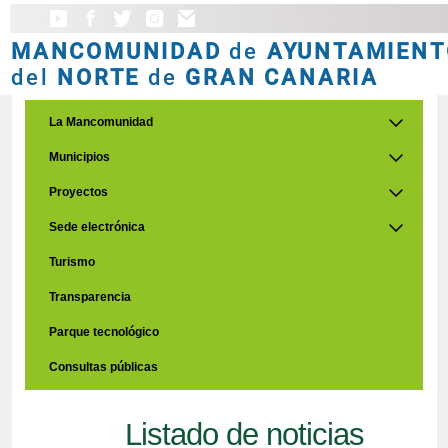
MANCOMUNIDAD
de
AYUNTAMIENT
del
NORTE
de
GRAN CANARIA
La Mancomunidad
Municipios
Proyectos
Sede electrónica
Turismo
Transparencia
Parque tecnológico
Consultas públicas
Listado de noticias