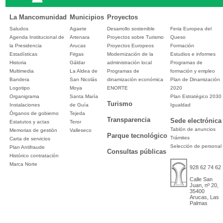
La Mancomunidad
Municipios
Proyectos
Saludos
Agaete
Desarrollo sostenible
Feria Europea del
Agenda Institucional de
Artenara
Proyectos sobre Turismo
Queso
la Presidencia
Arucas
Proyectos Europeos
Formación
Estadísticas
Firgas
Modernización de la
Estudios e informes
Historia
Gáldar
administración local
Programas de
Multimedia
La Aldea de
Programas de
formación y empleo
Bandera
San Nicolás
dinamización económica
Plan de Dinamización
Logotipo
Moya
ENORTE
2020
Organigrama
Santa María
Plan Estratégico 2030
Turismo
Instalaciones
de Guía
Igualdad
Órganos de gobierno
Tejeda
Transparencia
Sede electrónica
Estatutos y actas
Teror
Tablón de anuncios
Memorias de gestión
Valleseco
Parque tecnológico
Trámites
Carta de servicios
Selección de personal
Plan Antifraude
Consultas públicas
Histórico contratación
Marca Norte
928 62 74 62
Calle San
Juan, nº 20,
35400
Arucas, Las
Palmas