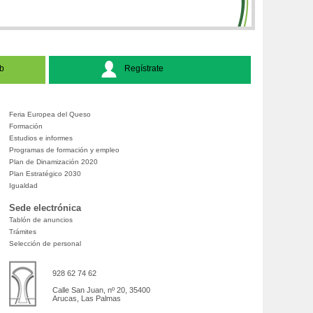
b
Regístrate
Feria Europea del Queso
Formación
Estudios e informes
Programas de formación y empleo
Plan de Dinamización 2020
Plan Estratégico 2030
Igualdad
Sede electrónica
Tablón de anuncios
Trámites
Selección de personal
928 62 74 62
Calle San Juan, nº 20, 35400
Arucas, Las Palmas