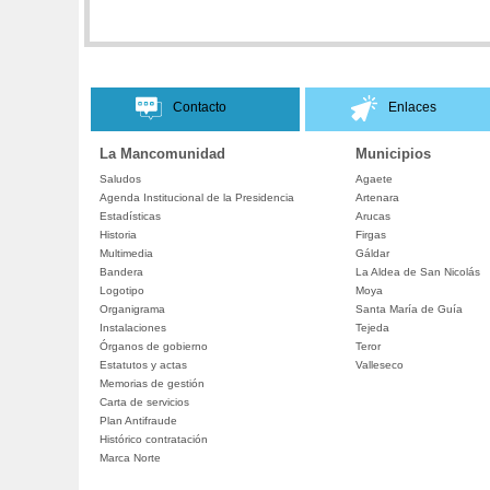
Contacto
Enlaces
La Mancomunidad
Municipios
Saludos
Agaete
Agenda Institucional de la Presidencia
Artenara
Estadísticas
Arucas
Historia
Firgas
Multimedia
Gáldar
Bandera
La Aldea de San Nicolás
Logotipo
Moya
Organigrama
Santa María de Guía
Instalaciones
Tejeda
Órganos de gobierno
Teror
Estatutos y actas
Valleseco
Memorias de gestión
Carta de servicios
Plan Antifraude
Histórico contratación
Marca Norte