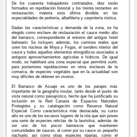
De los cuarenta trabajadores contratados, diez serán
formados en repoblación forestal y los treinta restantes en
restauración, materia esta última dividida en las
especialidades de pedrería, albañilería y carpintería rústica.
Dadas las características y demanda de la zona, se ha
elegido como enclave de restauración el cauce medio alto
del barranco, correspondiente al entorno del antiguo hotel
balneario. Se incluyen, además, los caminos reales que
unen los núcleos de Moya y Firgas, el sendero interior del
cauce y todos aquellos elementos etnográficos asociados a
antiguos aprovechamientos agrícolas e hídricos. De igual
modo, se habilitará una zona especial que permitirá surtir,
para posteriores repoblaciones en otros enclaves de la
comarca, de especies vegetales que en la actualidad son
muy difíciles de obtener en viveros.
El Barranco de Azuaje es uno de los parajes más
importante de la geografía insular, tanto desde el punto de
vista natural como paisajístico, hecho que ha justificado su
inclusión en la Red Canaria de Espacios Naturales
Protegidos y su catalogación como Reserva Natural
Especial. Como característica más destacada, su curso
alto es uno de los escasos lugares de la isla que aún posee
una serie de especies relictas de la laurisilva, además de
ser uno de los pocos barrancos que mantienen
comunidades de sauces, al correr por su cauce un pequeño
riachuelo, así como otras especies riparias, como el