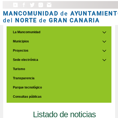
MANCOMUNIDAD
de
AYUNTAMIENT
del
NORTE
de
GRAN CANARIA
La Mancomunidad
Municipios
Proyectos
Sede electrónica
Turismo
Transparencia
Parque tecnológico
Consultas públicas
Listado de noticias