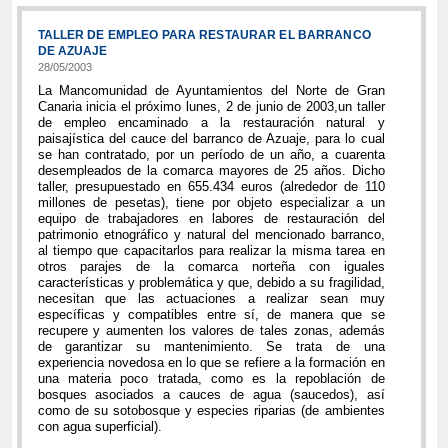
TALLER DE EMPLEO PARA RESTAURAR EL BARRANCO
DE AZUAJE
28/05/2003
La Mancomunidad de Ayuntamientos del Norte de Gran
Canaria inicia el próximo lunes, 2 de junio de 2003,un taller
de empleo encaminado a la restauración natural y
paisajística del cauce del barranco de Azuaje, para lo cual
se han contratado, por un período de un año, a cuarenta
desempleados de la comarca mayores de 25 años. Dicho
taller, presupuestado en 655.434 euros (alrededor de 110
millones de pesetas), tiene por objeto especializar a un
equipo de trabajadores en labores de restauración del
patrimonio etnográfico y natural del mencionado barranco,
al tiempo que capacitarlos para realizar la misma tarea en
otros parajes de la comarca norteña con iguales
características y problemática y que, debido a su fragilidad,
necesitan que las actuaciones a realizar sean muy
específicas y compatibles entre sí, de manera que se
recupere y aumenten los valores de tales zonas, además
de garantizar su mantenimiento. Se trata de una
experiencia novedosa en lo que se refiere a la formación en
una materia poco tratada, como es la repoblación de
bosques asociados a cauces de agua (saucedos), así
como de su sotobosque y especies riparias (de ambientes
con agua superficial).