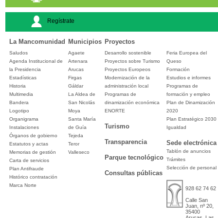
Regístrate
La Mancomunidad
Municipios
Proyectos
Saludos
Agaete
Desarrollo sostenible
Feria Europea del
Agenda Institucional de
Artenara
Proyectos sobre Turismo
Queso
la Presidencia
Arucas
Proyectos Europeos
Formación
Estadísticas
Firgas
Modernización de la
Estudios e informes
Historia
Gáldar
administración local
Programas de
Multimedia
La Aldea de
Programas de
formación y empleo
Bandera
San Nicolás
dinamización económica
Plan de Dinamización
Logotipo
Moya
ENORTE
2020
Organigrama
Santa María
Plan Estratégico 2030
Turismo
Instalaciones
de Guía
Igualdad
Órganos de gobierno
Tejeda
Transparencia
Sede electrónica
Estatutos y actas
Teror
Tablón de anuncios
Memorias de gestión
Valleseco
Parque tecnológico
Trámites
Carta de servicios
Selección de personal
Plan Antifraude
Consultas públicas
Histórico contratación
Marca Norte
928 62 74 62
Calle San
Juan, nº 20,
35400
Arucas, Las