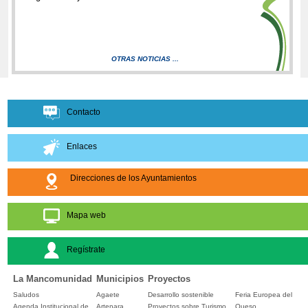
OTRAS NOTICIAS ...
Contacto
Enlaces
Direcciones de los Ayuntamientos
Mapa web
Regístrate
La Mancomunidad
Municipios
Proyectos
Saludos
Agaete
Desarrollo sostenible
Feria Europea del
Agenda Institucional de
Artenara
Proyectos sobre Turismo
Queso