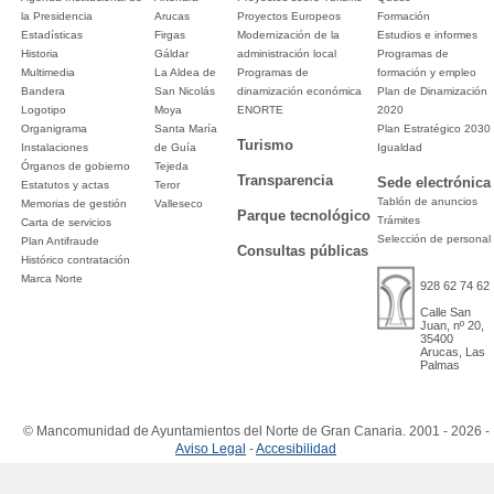
la Presidencia
Arucas
Proyectos Europeos
Formación
Estadísticas
Firgas
Modernización de la
Estudios e informes
Historia
Gáldar
administración local
Programas de
Multimedia
La Aldea de
Programas de
formación y empleo
Bandera
San Nicolás
dinamización económica
Plan de Dinamización
Logotipo
Moya
ENORTE
2020
Organigrama
Santa María
Plan Estratégico 2030
Turismo
Instalaciones
de Guía
Igualdad
Órganos de gobierno
Tejeda
Transparencia
Sede electrónica
Estatutos y actas
Teror
Tablón de anuncios
Memorias de gestión
Valleseco
Parque tecnológico
Trámites
Carta de servicios
Selección de personal
Plan Antifraude
Consultas públicas
Histórico contratación
Marca Norte
928 62 74 62
Calle San
Juan, nº 20,
35400
Arucas, Las
Palmas
© Mancomunidad de Ayuntamientos del Norte de Gran Canaria. 2001 - 2026 -
Aviso Legal
-
Accesibilidad