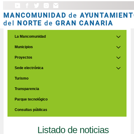
MANCOMUNIDAD
de
AYUNTAMIENT
del
NORTE
de
GRAN CANARIA
La Mancomunidad
Municipios
Proyectos
Sede electrónica
Turismo
Transparencia
Parque tecnológico
Consultas públicas
Listado de noticias