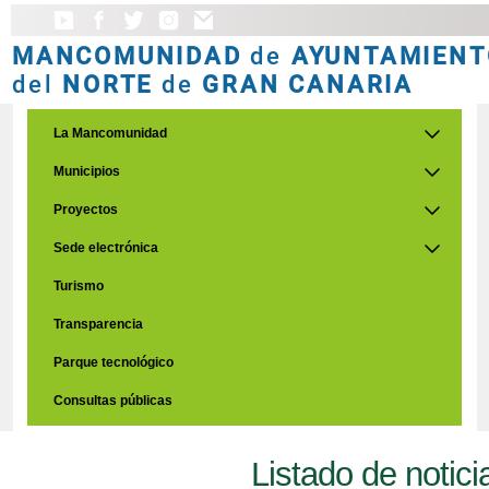
MANCOMUNIDAD
de
AYUNTAMIENT
del
NORTE
de
GRAN CANARIA
La Mancomunidad
Municipios
Proyectos
Sede electrónica
Turismo
Transparencia
Parque tecnológico
Consultas públicas
Listado de notici