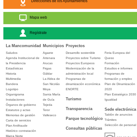
Direcciones de los Ayuntamientos
Mapa web
Regístrate
La Mancomunidad
Municipios
Proyectos
Saludos
Agaete
Desarrollo sostenible
Feria Europea del
Agenda Institucional de
Artenara
Proyectos sobre Turismo
Queso
la Presidencia
Arucas
Proyectos Europeos
Formación
Estadísticas
Firgas
Modernización de la
Estudios e informes
Historia
Gáldar
administración local
Programas de
Multimedia
La Aldea de
Programas de
formación y empleo
Bandera
San Nicolás
dinamización económica
Plan de Dinamización
Logotipo
Moya
ENORTE
2020
Organigrama
Santa María
Plan Estratégico 2030
Turismo
Instalaciones
de Guía
Igualdad
Órganos de gobierno
Tejeda
Transparencia
Sede electrónica
Estatutos y actas
Teror
Tablón de anuncios
Memorias de gestión
Valleseco
Parque tecnológico
Trámites
Carta de servicios
Selección de personal
Plan Antifraude
Consultas públicas
Histórico contratación
Marca Norte