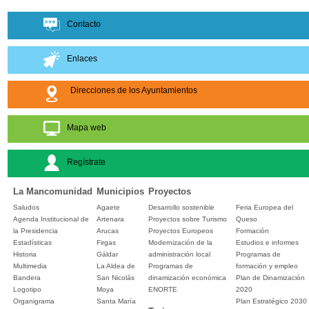
Contacto
Enlaces
Direcciones de los Ayuntamientos
Mapa web
Regístrate
La Mancomunidad
Municipios
Proyectos
Saludos
Agaete
Desarrollo sostenible
Feria Europea del
Agenda Institucional de
Artenara
Proyectos sobre Turismo
Queso
la Presidencia
Arucas
Proyectos Europeos
Formación
Estadísticas
Firgas
Modernización de la
Estudios e informes
Historia
Gáldar
administración local
Programas de
Multimedia
La Aldea de
Programas de
formación y empleo
Bandera
San Nicolás
dinamización económica
Plan de Dinamización
Logotipo
Moya
ENORTE
2020
Organigrama
Santa María
Plan Estratégico 2030