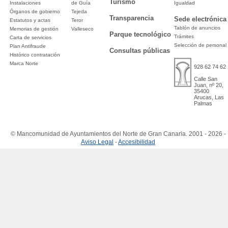
Turismo
Instalaciones
de Guía
Igualdad
Órganos de gobierno
Tejeda
Transparencia
Sede electrónica
Estatutos y actas
Teror
Tablón de anuncios
Memorias de gestión
Valleseco
Parque tecnológico
Trámites
Carta de servicios
Selección de personal
Plan Antifraude
Consultas públicas
Histórico contratación
Marca Norte
928 62 74 62
Calle San
Juan, nº 20,
35400
Arucas, Las
Palmas
© Mancomunidad de Ayuntamientos del Norte de Gran Canaria. 2001 - 2026 -
Aviso Legal
-
Accesibilidad