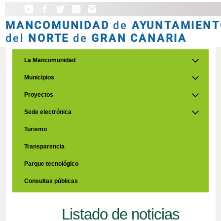
MANCOMUNIDAD
de
AYUNTAMIENT
del
NORTE
de
GRAN CANARIA
La Mancomunidad
Municipios
Proyectos
Sede electrónica
Turismo
Transparencia
Parque tecnológico
Consultas públicas
Listado de noticias