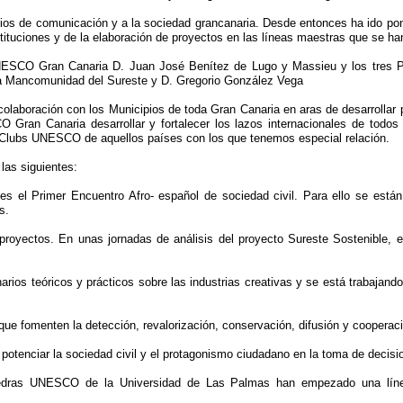
dios de comunicación y a la sociedad grancanaria. Desde entonces ha ido pon
tituciones y de la elaboración de proyectos en las líneas maestras que se ha
UNESCO Gran Canaria D. Juan José Benítez de Lugo y Massieu y los tres Pr
a Mancomunidad del Sureste y D. Gregorio González Vega
laboración con los Municipios de toda Gran Canaria en aras de desarrollar 
 Gran Canaria desarrollar y fortalecer los lazos internacionales de todos
 Clubs UNESCO de aquellos países con los que tenemos especial relación.
las siguientes:
s el Primer Encuentro Afro- español de sociedad civil. Para ello se están
s.
ctos. En unas jornadas de análisis del proyecto Sureste Sostenible, en 
 teóricos y prácticos sobre las industrias creativas y se está trabajando 
e fomenten la detección, revalorización, conservación, difusión y cooperació
tenciar la sociedad civil y el protagonismo ciudadano en la toma de decisi
 UNESCO de la Universidad de Las Palmas han empezado una línea d