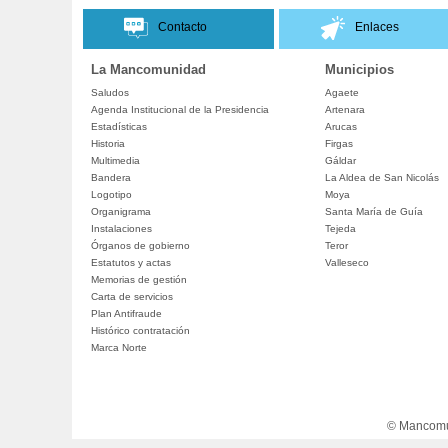
Contacto
Enlaces
La Mancomunidad
Municipios
Saludos
Agaete
Agenda Institucional de la Presidencia
Artenara
Estadísticas
Arucas
Historia
Firgas
Multimedia
Gáldar
Bandera
La Aldea de San Nicolás
Logotipo
Moya
Organigrama
Santa María de Guía
Instalaciones
Tejeda
Órganos de gobierno
Teror
Estatutos y actas
Valleseco
Memorias de gestión
Carta de servicios
Plan Antifraude
Histórico contratación
Marca Norte
© Mancomun