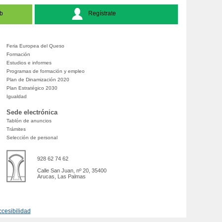
b
Regístrate
Feria Europea del Queso
Formación
Estudios e informes
Programas de formación y empleo
Plan de Dinamización 2020
Plan Estratégico 2030
Igualdad
Sede electrónica
Tablón de anuncios
Trámites
Selección de personal
928 62 74 62
Calle San Juan, nº 20, 35400
Arucas, Las Palmas
cesibilidad