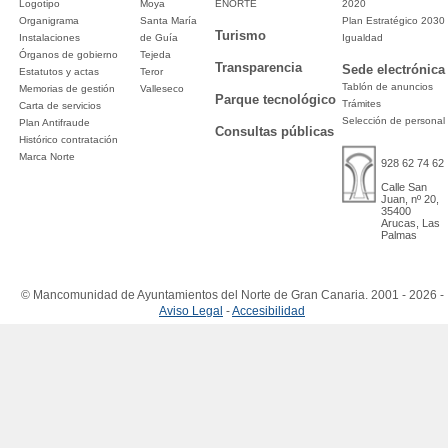
Logotipo
Moya
ENORTE
2020
Organigrama
Santa María
Plan Estratégico 2030
Turismo
Instalaciones
de Guía
Igualdad
Órganos de gobierno
Tejeda
Transparencia
Sede electrónica
Estatutos y actas
Teror
Tablón de anuncios
Memorias de gestión
Valleseco
Parque tecnológico
Trámites
Carta de servicios
Selección de personal
Plan Antifraude
Consultas públicas
Histórico contratación
Marca Norte
928 62 74 62
Calle San
Juan, nº 20,
35400
Arucas, Las
Palmas
© Mancomunidad de Ayuntamientos del Norte de Gran Canaria. 2001 - 2026 -
Aviso Legal
-
Accesibilidad