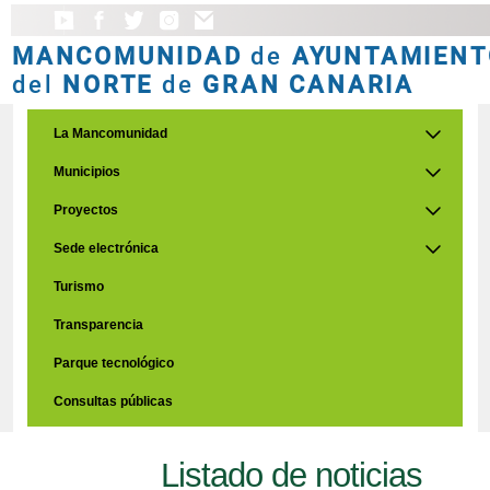
MANCOMUNIDAD
de
AYUNTAMIENT
del
NORTE
de
GRAN CANARIA
La Mancomunidad
Municipios
Proyectos
Sede electrónica
Turismo
Transparencia
Parque tecnológico
Consultas públicas
Listado de noticias