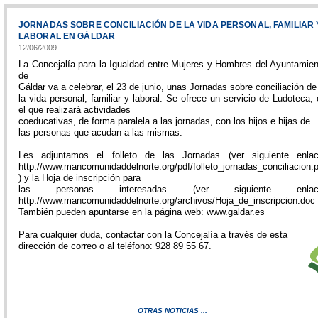
JORNADAS SOBRE CONCILIACIÓN DE LA VIDA PERSONAL, FAMILIAR 
LABORAL EN GÁLDAR
12/06/2009
La Concejalía para la Igualdad entre Mujeres y Hombres del Ayuntamien
de
Gáldar va a celebrar, el 23 de junio, unas Jornadas sobre conciliación de
la vida personal, familiar y laboral. Se ofrece un servicio de Ludoteca,
el que realizará actividades
coeducativas, de forma paralela a las jornadas, con los hijos e hijas de
las personas que acudan a las mismas.
Les adjuntamos el folleto de las Jornadas (ver siguiente enlac
http://www.mancomunidaddelnorte.org/pdf/folleto_jornadas_conciliacion.
) y la Hoja de inscripción para
las personas interesadas (ver siguiente enlac
http://www.mancomunidaddelnorte.org/archivos/Hoja_de_inscripcion.doc 
También pueden apuntarse en la página web: www.galdar.es
Para cualquier duda, contactar con la Concejalía a través de esta
dirección de correo o al teléfono: 928 89 55 67.
OTRAS NOTICIAS ...