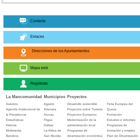
Contacto
Enlaces
Direcciones de los Ayuntamientos
Mapa web
Regístrate
La Mancomunidad
Municipios
Proyectos
Saludos
Agaete
Desarrollo sostenible
Feria Europea del
Agenda Institucional de
Artenara
Proyectos sobre Turismo
Queso
la Presidencia
Arucas
Proyectos Europeos
Formación
Estadísticas
Firgas
Modernización de la
Estudios e informes
Historia
Gáldar
administración local
Programas de
Multimedia
La Aldea de
Programas de
formación y empleo
Bandera
San Nicolás
dinamización económica
Plan de Dinamización