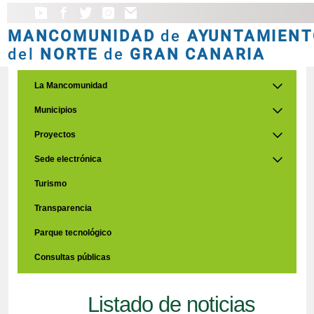
MANCOMUNIDAD
de
AYUNTAMIENT
del
NORTE
de
GRAN CANARIA
La Mancomunidad
Municipios
Proyectos
Sede electrónica
Turismo
Transparencia
Parque tecnológico
Consultas públicas
Listado de noticias