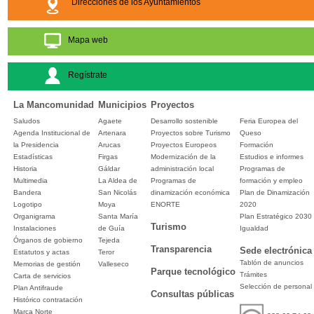
Direcciones de los Ayuntamientos
Mapa web
Regístrate
La Mancomunidad
Municipios
Proyectos
Saludos
Agaete
Desarrollo sostenible
Feria Europea del
Agenda Institucional de
Artenara
Proyectos sobre Turismo
Queso
la Presidencia
Arucas
Proyectos Europeos
Formación
Estadísticas
Firgas
Modernización de la
Estudios e informes
Historia
Gáldar
administración local
Programas de
Multimedia
La Aldea de
Programas de
formación y empleo
Bandera
San Nicolás
dinamización económica
Plan de Dinamización
Logotipo
Moya
ENORTE
2020
Organigrama
Santa María
Plan Estratégico 2030
Turismo
Instalaciones
de Guía
Igualdad
Órganos de gobierno
Tejeda
Transparencia
Sede electrónica
Estatutos y actas
Teror
Tablón de anuncios
Memorias de gestión
Valleseco
Parque tecnológico
Trámites
Carta de servicios
Selección de personal
Plan Antifraude
Consultas públicas
Histórico contratación
Marca Norte