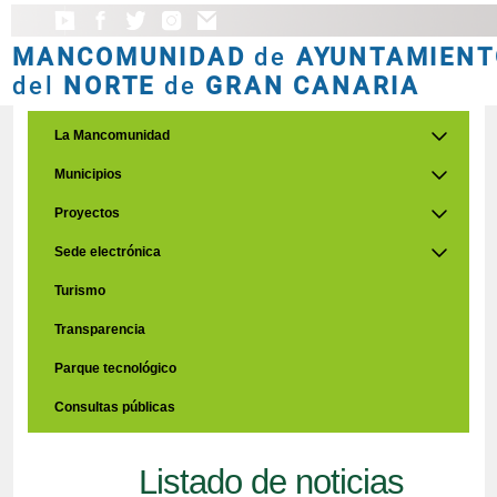
MANCOMUNIDAD
de
AYUNTAMIENT
del
NORTE
de
GRAN CANARIA
La Mancomunidad
Municipios
Proyectos
Sede electrónica
Turismo
Transparencia
Parque tecnológico
Consultas públicas
Listado de noticias