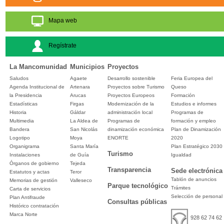
Mapa web
Regístrate
La Mancomunidad
Municipios
Proyectos
Saludos
Agaete
Desarrollo sostenible
Feria Europea del
Agenda Institucional de
Artenara
Proyectos sobre Turismo
Queso
la Presidencia
Arucas
Proyectos Europeos
Formación
Estadísticas
Firgas
Modernización de la
Estudios e informes
Historia
Gáldar
administración local
Programas de
Multimedia
La Aldea de
Programas de
formación y empleo
Bandera
San Nicolás
dinamización económica
Plan de Dinamización
Logotipo
Moya
ENORTE
2020
Organigrama
Santa María
Plan Estratégico 2030
Turismo
Instalaciones
de Guía
Igualdad
Órganos de gobierno
Tejeda
Transparencia
Sede electrónica
Estatutos y actas
Teror
Tablón de anuncios
Memorias de gestión
Valleseco
Parque tecnológico
Trámites
Carta de servicios
Selección de personal
Plan Antifraude
Consultas públicas
Histórico contratación
Marca Norte
928 62 74 62