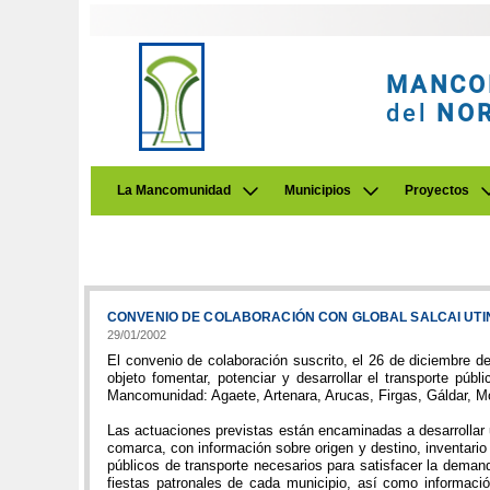
MANCO
del
NO
La Mancomunidad
Municipios
Proyectos
CONVENIO DE COLABORACIÓN CON GLOBAL SALCAI UTI
29/01/2002
El convenio de colaboración suscrito, el 26 de diciembre d
objeto fomentar, potenciar y desarrollar el transporte púb
Mancomunidad: Agaete, Artenara, Arucas, Firgas, Gáldar, Mo
Las actuaciones previstas están encaminadas a desarrollar u
comarca, con información sobre origen y destino, inventario d
públicos de transporte necesarios para satisfacer la demand
fiestas patronales de cada municipio, así como informació