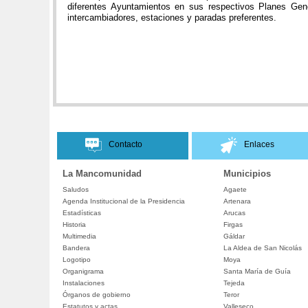
diferentes Ayuntamientos en sus respectivos Planes Gene
intercambiadores, estaciones y paradas preferentes.
Contacto
Enlaces
La Mancomunidad
Municipios
Saludos
Agaete
Agenda Institucional de la Presidencia
Artenara
Estadísticas
Arucas
Historia
Firgas
Multimedia
Gáldar
Bandera
La Aldea de San Nicolás
Logotipo
Moya
Organigrama
Santa María de Guía
Instalaciones
Tejeda
Órganos de gobierno
Teror
Estatutos y actas
Valleseco