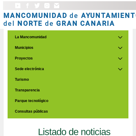
MANCOMUNIDAD
de
AYUNTAMIENT
del
NORTE
de
GRAN CANARIA
La Mancomunidad
Municipios
Proyectos
Sede electrónica
Turismo
Transparencia
Parque tecnológico
Consultas públicas
Listado de noticias