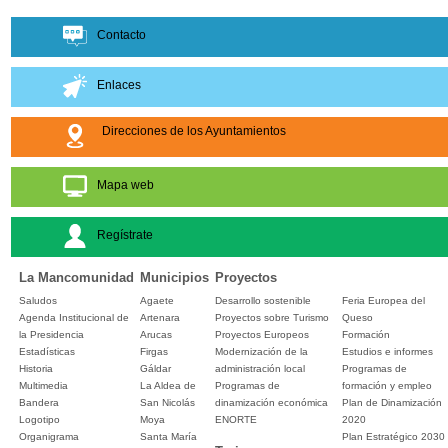
Contacto
Enlaces
Direcciones de los Ayuntamientos
Mapa web
Regístrate
La Mancomunidad
Municipios
Proyectos
Saludos
Agaete
Desarrollo sostenible
Feria Europea del
Agenda Institucional de
Artenara
Proyectos sobre Turismo
Queso
la Presidencia
Arucas
Proyectos Europeos
Formación
Estadísticas
Firgas
Modernización de la
Estudios e informes
Historia
Gáldar
administración local
Programas de
Multimedia
La Aldea de
Programas de
formación y empleo
Bandera
San Nicolás
dinamización económica
Plan de Dinamización
Logotipo
Moya
ENORTE
2020
Organigrama
Santa María
Plan Estratégico 2030