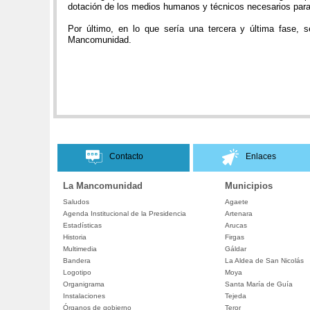
dotación de los medios humanos y técnicos necesarios para
Por último, en lo que sería una tercera y última fase, 
Mancomunidad.
Contacto
Enlaces
La Mancomunidad
Municipios
Saludos
Agaete
Agenda Institucional de la Presidencia
Artenara
Estadísticas
Arucas
Historia
Firgas
Multimedia
Gáldar
Bandera
La Aldea de San Nicolás
Logotipo
Moya
Organigrama
Santa María de Guía
Instalaciones
Tejeda
Órganos de gobierno
Teror