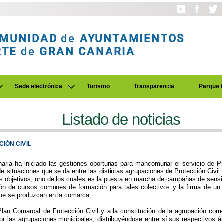
MUNIDAD
de
AYUNTAMIENTOS
RTE
de
GRAN CANARIA
Sede electrónica
Turismo
Transparencia
Parque 
Listado de noticias
IÓN CIVIL
ia ha iniciado las gestiones oportunas para mancomunar el servicio de Pr
de situaciones que se da entre las distintas agrupaciones de Protección Civil
es objetivos, uno de los cuales es la puesta en marcha de campañas de sensib
ión de cursos comunes de formación para tales colectivos y la firma de un
ue se produzcan en la comarca.
an Comarcal de Protección Civil y a la constitución de la agrupación corr
por las agrupaciones municipales, distribuyéndose entre sí sus respectivos