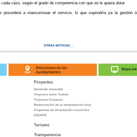
 cada caso, según el grado de competencia con que se le quiera dotar.
se procederá a mancomunar el servicio, lo que supondría ya la gestión ú
OTRAS NOTICIAS ...
Direcciones de los
Mapa we
Ayuntamientos
Proyectos
Desarrollo sostenible
Proyectos sobre Turismo
Proyectos Europeos
Modernización de la administración local
Programas de dinamización económica
ENORTE
Turismo
Transparencia