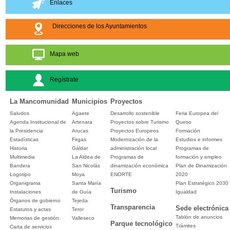
Enlaces
Direcciones de los Ayuntamientos
Mapa web
Regístrate
La Mancomunidad
Municipios
Proyectos
Saludos
Agaete
Desarrollo sostenible
Feria Europea del
Agenda Institucional de
Artenara
Proyectos sobre Turismo
Queso
la Presidencia
Arucas
Proyectos Europeos
Formación
Estadísticas
Firgas
Modernización de la
Estudios e informes
Historia
Gáldar
administración local
Programas de
Multimedia
La Aldea de
Programas de
formación y empleo
Bandera
San Nicolás
dinamización económica
Plan de Dinamización
Logotipo
Moya
ENORTE
2020
Organigrama
Santa María
Plan Estratégico 2030
Turismo
Instalaciones
de Guía
Igualdad
Órganos de gobierno
Tejeda
Transparencia
Sede electrónica
Estatutos y actas
Teror
Tablón de anuncios
Memorias de gestión
Valleseco
Parque tecnológico
Trámites
Carta de servicios