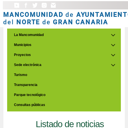
MANCOMUNIDAD
de
AYUNTAMIENT
del
NORTE
de
GRAN CANARIA
La Mancomunidad
Municipios
Proyectos
Sede electrónica
Turismo
Transparencia
Parque tecnológico
Consultas públicas
Listado de noticias