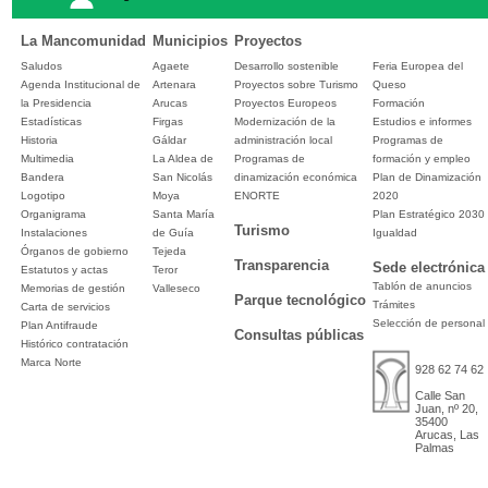
La Mancomunidad
Municipios
Proyectos
Saludos
Agaete
Desarrollo sostenible
Feria Europea del
Agenda Institucional de
Artenara
Proyectos sobre Turismo
Queso
la Presidencia
Arucas
Proyectos Europeos
Formación
Estadísticas
Firgas
Modernización de la
Estudios e informes
Historia
Gáldar
administración local
Programas de
Multimedia
La Aldea de
Programas de
formación y empleo
Bandera
San Nicolás
dinamización económica
Plan de Dinamización
Logotipo
Moya
ENORTE
2020
Organigrama
Santa María
Plan Estratégico 2030
Turismo
Instalaciones
de Guía
Igualdad
Órganos de gobierno
Tejeda
Transparencia
Sede electrónica
Estatutos y actas
Teror
Tablón de anuncios
Memorias de gestión
Valleseco
Parque tecnológico
Trámites
Carta de servicios
Selección de personal
Plan Antifraude
Consultas públicas
Histórico contratación
Marca Norte
928 62 74 62
Calle San
Juan, nº 20,
35400
Arucas, Las
Palmas