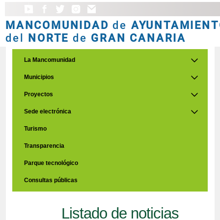
MANCOMUNIDAD
de
AYUNTAMIENT
del
NORTE
de
GRAN CANARIA
La Mancomunidad
Municipios
Proyectos
Sede electrónica
Turismo
Transparencia
Parque tecnológico
Consultas públicas
Listado de noticias