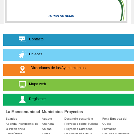
OTRAS NOTICIAS ...
Contacto
Enlaces
Direcciones de los Ayuntamientos
Mapa web
Regístrate
La Mancomunidad
Municipios
Proyectos
Saludos
Agaete
Desarrollo sostenible
Feria Europea del
Agenda Institucional de
Artenara
Proyectos sobre Turismo
Queso
la Presidencia
Arucas
Proyectos Europeos
Formación
Estadísticas
Firgas
Modernización de la
Estudios e informes