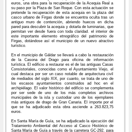
euros, una obra para la recuperación de la Acequia Real a
su paso por la Plaza de San Roque. Con esta actuación se
pretende la recuperación de esta acequia en la plaza del
casco urbano de Firgas donde se encuentra oculta tras un
antiguo muro de contención, abriendo huecos en dicha
pared para descubrir la acequia y dotarla de luminarias, que
permitan ver desde fuera con toda claridad. el interior de
este importante elemento etnográfico del patrimonio de
Firgas, dotándose así el municipio de un nuevo atractivo
turístico.
En el municipio de Gáldar se llevará a cabo la restauración
de la Casona del Drago para oficina de información
turística. El edificio a restaurar es el de las antiguas Casas
Consistoriales, conocidas como el Ayuntamiento Viejo, el
cual destaca por ser un caso notable de arquitectura civil
de mediados del siglo XIX, por cuanto, se trata de uno de
los escasos ayuntamientos construidos ad hoc en el
archipiélago. El valor histórico del edificio se complementa
por ser sede de uno de los más completos archivos
municipales de la isla y custodiar uno de los ejemplares
más antiguos de drago de Gran Canaria. El importe por el
que se ha adjudicado esta obra asciende a 263.823,75
euros.
En Santa María de Guía, se ha adjudicado la ejecución del
Tratamiento Ambiental del Acceso al Casco Histórico de
Santa María de Guía a través de la carretera GC-292, para