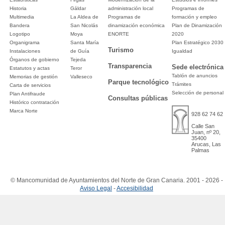
Historia
Gáldar
administración local
Programas de
Multimedia
La Aldea de
Programas de
formación y empleo
Bandera
San Nicolás
dinamización económica
Plan de Dinamización
Logotipo
Moya
ENORTE
2020
Organigrama
Santa María
Plan Estratégico 2030
Turismo
Instalaciones
de Guía
Igualdad
Órganos de gobierno
Tejeda
Transparencia
Sede electrónica
Estatutos y actas
Teror
Tablón de anuncios
Memorias de gestión
Valleseco
Parque tecnológico
Trámites
Carta de servicios
Selección de personal
Plan Antifraude
Consultas públicas
Histórico contratación
Marca Norte
928 62 74 62
Calle San
Juan, nº 20,
35400
Arucas, Las
Palmas
© Mancomunidad de Ayuntamientos del Norte de Gran Canaria. 2001 - 2026 -
Aviso Legal
-
Accesibilidad