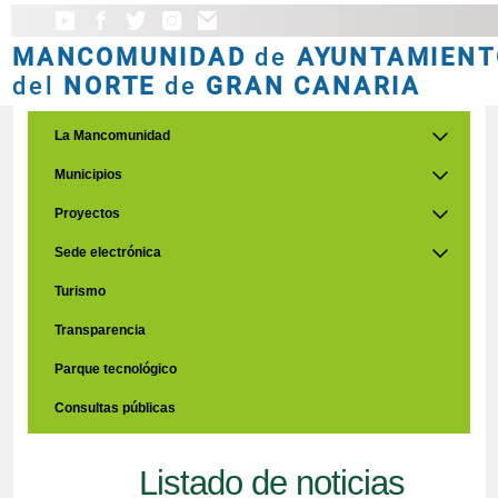
MANCOMUNIDAD
de
AYUNTAMIENT
del
NORTE
de
GRAN CANARIA
La Mancomunidad
Municipios
Proyectos
Sede electrónica
Turismo
Transparencia
Parque tecnológico
Consultas públicas
Listado de noticias