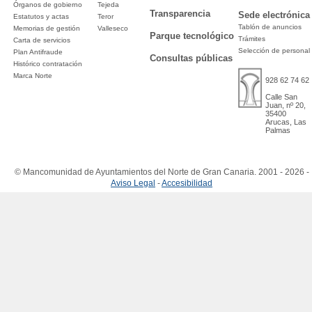
Órganos de gobierno
Tejeda
Transparencia
Sede electrónica
Estatutos y actas
Teror
Tablón de anuncios
Memorias de gestión
Valleseco
Parque tecnológico
Trámites
Carta de servicios
Selección de personal
Plan Antifraude
Consultas públicas
Histórico contratación
Marca Norte
928 62 74 62
Calle San
Juan, nº 20,
35400
Arucas, Las
Palmas
© Mancomunidad de Ayuntamientos del Norte de Gran Canaria. 2001 - 2026 -
Aviso Legal
-
Accesibilidad