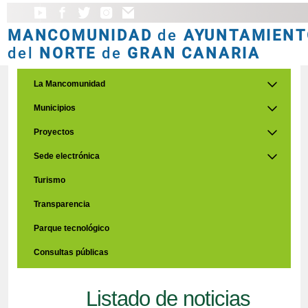
MANCOMUNIDAD
de
AYUNTAMIENT
del
NORTE
de
GRAN CANARIA
La Mancomunidad
Municipios
Proyectos
Sede electrónica
Turismo
Transparencia
Parque tecnológico
Consultas públicas
Listado de noticias