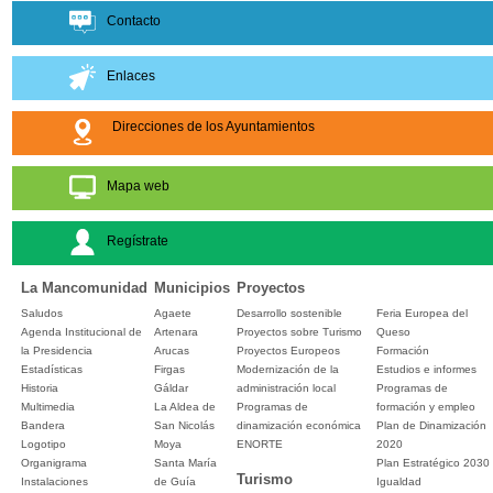
Contacto
Enlaces
Direcciones de los Ayuntamientos
Mapa web
Regístrate
La Mancomunidad
Municipios
Proyectos
Saludos
Agaete
Desarrollo sostenible
Feria Europea del
Agenda Institucional de
Artenara
Proyectos sobre Turismo
Queso
la Presidencia
Arucas
Proyectos Europeos
Formación
Estadísticas
Firgas
Modernización de la
Estudios e informes
Historia
Gáldar
administración local
Programas de
Multimedia
La Aldea de
Programas de
formación y empleo
Bandera
San Nicolás
dinamización económica
Plan de Dinamización
Logotipo
Moya
ENORTE
2020
Organigrama
Santa María
Plan Estratégico 2030
Turismo
Instalaciones
de Guía
Igualdad