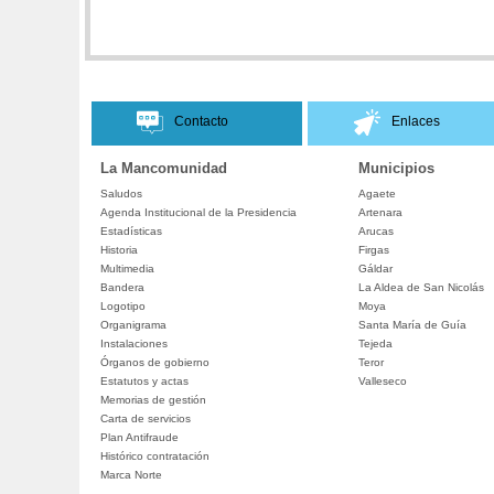
Contacto
Enlaces
La Mancomunidad
Municipios
Saludos
Agaete
Agenda Institucional de la Presidencia
Artenara
Estadísticas
Arucas
Historia
Firgas
Multimedia
Gáldar
Bandera
La Aldea de San Nicolás
Logotipo
Moya
Organigrama
Santa María de Guía
Instalaciones
Tejeda
Órganos de gobierno
Teror
Estatutos y actas
Valleseco
Memorias de gestión
Carta de servicios
Plan Antifraude
Histórico contratación
Marca Norte