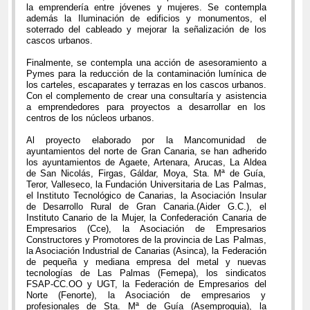
la emprendería entre jóvenes y mujeres. Se contempla
además la Iluminación de edificios y monumentos, el
soterrado del cableado y mejorar la señalización de los
cascos urbanos.
Finalmente, se contempla una acción de asesoramiento a
Pymes para la reducción de la contaminación lumínica de
los carteles, escaparates y terrazas en los cascos urbanos.
Con el complemento de crear una consultaría y asistencia
a emprendedores para proyectos a desarrollar en los
centros de los núcleos urbanos.
Al proyecto elaborado por la Mancomunidad de
ayuntamientos del norte de Gran Canaria, se han adherido
los ayuntamientos de Agaete, Artenara, Arucas, La Aldea
de San Nicolás, Firgas, Gáldar, Moya, Sta. Mª de Guía,
Teror, Valleseco, la Fundación Universitaria de Las Palmas,
el Instituto Tecnológico de Canarias, la Asociación Insular
de Desarrollo Rural de Gran Canaria.(Aider G.C.), el
Instituto Canario de la Mujer, la Confederación Canaria de
Empresarios (Cce), la Asociación de Empresarios
Constructores y Promotores de la provincia de Las Palmas,
la Asociación Industrial de Canarias (Asinca), la Federación
de pequeña y mediana empresa del metal y nuevas
tecnologías de Las Palmas (Femepa), los sindicatos
FSAP-CC.OO y UGT, la Federación de Empresarios del
Norte (Fenorte), la Asociación de empresarios y
profesionales de Sta. Mª de Guía (Asemproguia), la