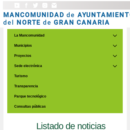
MANCOMUNIDAD
de
AYUNTAMIENT
del
NORTE
de
GRAN CANARIA
La Mancomunidad
Municipios
Proyectos
Sede electrónica
Turismo
Transparencia
Parque tecnológico
Consultas públicas
Listado de noticias