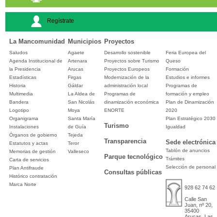
Regístrate
La Mancomunidad
Municipios
Proyectos
Saludos
Agaete
Desarrollo sostenible
Feria Europea del
Agenda Institucional de
Artenara
Proyectos sobre Turismo
Queso
la Presidencia
Arucas
Proyectos Europeos
Formación
Estadísticas
Firgas
Modernización de la
Estudios e informes
Historia
Gáldar
administración local
Programas de
Multimedia
La Aldea de
Programas de
formación y empleo
Bandera
San Nicolás
dinamización económica
Plan de Dinamización
Logotipo
Moya
ENORTE
2020
Organigrama
Santa María
Plan Estratégico 2030
Turismo
Instalaciones
de Guía
Igualdad
Órganos de gobierno
Tejeda
Transparencia
Sede electrónica
Estatutos y actas
Teror
Tablón de anuncios
Memorias de gestión
Valleseco
Parque tecnológico
Trámites
Carta de servicios
Selección de personal
Plan Antifraude
Consultas públicas
Histórico contratación
Marca Norte
928 62 74 62
Calle San
Juan, nº 20,
35400
Arucas, Las