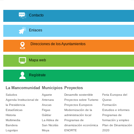
Contacto
Enlaces
Direcciones de los Ayuntamientos
Mapa web
Regístrate
La Mancomunidad
Municipios
Proyectos
Saludos
Agaete
Desarrollo sostenible
Feria Europea del
Agenda Institucional de
Artenara
Proyectos sobre Turismo
Queso
la Presidencia
Arucas
Proyectos Europeos
Formación
Estadísticas
Firgas
Modernización de la
Estudios e informes
Historia
Gáldar
administración local
Programas de
Multimedia
La Aldea de
Programas de
formación y empleo
Bandera
San Nicolás
dinamización económica
Plan de Dinamización
Logotipo
Moya
ENORTE
2020