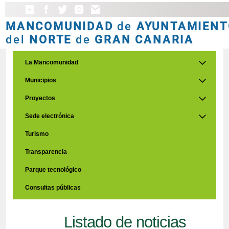
MANCOMUNIDAD
de
AYUNTAMIENT
del
NORTE
de
GRAN CANARIA
La Mancomunidad
Municipios
Proyectos
Sede electrónica
Turismo
Transparencia
Parque tecnológico
Consultas públicas
Listado de noticias