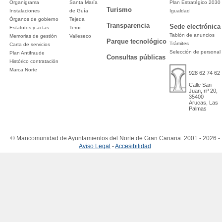
Organigrama
Santa María
Plan Estratégico 2030
Turismo
Instalaciones
de Guía
Igualdad
Órganos de gobierno
Tejeda
Transparencia
Sede electrónica
Estatutos y actas
Teror
Tablón de anuncios
Memorias de gestión
Valleseco
Parque tecnológico
Trámites
Carta de servicios
Selección de personal
Plan Antifraude
Consultas públicas
Histórico contratación
Marca Norte
928 62 74 62
Calle San
Juan, nº 20,
35400
Arucas, Las
Palmas
© Mancomunidad de Ayuntamientos del Norte de Gran Canaria. 2001 - 2026 -
Aviso Legal
-
Accesibilidad