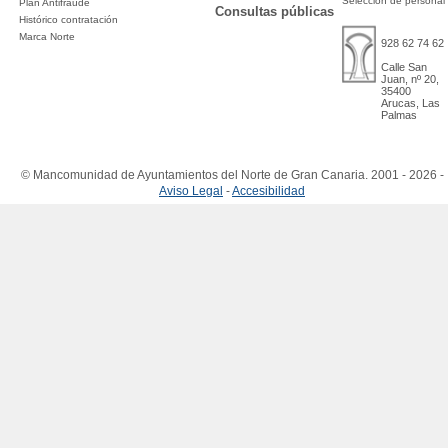
Selección de personal
Plan Antifraude
Consultas públicas
Histórico contratación
Marca Norte
928 62 74 62
Calle San
Juan, nº 20,
35400
Arucas, Las
Palmas
© Mancomunidad de Ayuntamientos del Norte de Gran Canaria. 2001 - 2026 -
Aviso Legal
-
Accesibilidad