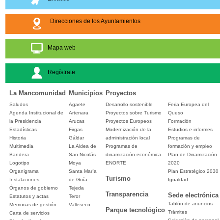
Direcciones de los Ayuntamientos
Mapa web
Regístrate
La Mancomunidad
Municipios
Proyectos
Saludos
Agaete
Desarrollo sostenible
Feria Europea del
Agenda Institucional de
Artenara
Proyectos sobre Turismo
Queso
la Presidencia
Arucas
Proyectos Europeos
Formación
Estadísticas
Firgas
Modernización de la
Estudios e informes
Historia
Gáldar
administración local
Programas de
Multimedia
La Aldea de
Programas de
formación y empleo
Bandera
San Nicolás
dinamización económica
Plan de Dinamización
Logotipo
Moya
ENORTE
2020
Organigrama
Santa María
Plan Estratégico 2030
Turismo
Instalaciones
de Guía
Igualdad
Órganos de gobierno
Tejeda
Transparencia
Sede electrónica
Estatutos y actas
Teror
Tablón de anuncios
Memorias de gestión
Valleseco
Parque tecnológico
Trámites
Carta de servicios