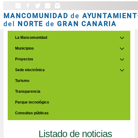
MANCOMUNIDAD
de
AYUNTAMIENT
del
NORTE
de
GRAN CANARIA
La Mancomunidad
Municipios
Proyectos
Sede electrónica
Turismo
Transparencia
Parque tecnológico
Consultas públicas
Listado de noticias