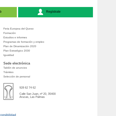
b
Regístrate
Feria Europea del Queso
Formación
Estudios e informes
Programas de formación y empleo
Plan de Dinamización 2020
Plan Estratégico 2030
Igualdad
Sede electrónica
Tablón de anuncios
Trámites
Selección de personal
928 62 74 62
Calle San Juan, nº 20, 35400
Arucas, Las Palmas
cesibilidad