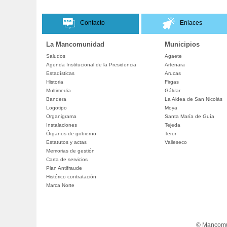
Contacto
Enlaces
La Mancomunidad
Municipios
Saludos
Agaete
Agenda Institucional de la Presidencia
Artenara
Estadísticas
Arucas
Historia
Firgas
Multimedia
Gáldar
Bandera
La Aldea de San Nicolás
Logotipo
Moya
Organigrama
Santa María de Guía
Instalaciones
Tejeda
Órganos de gobierno
Teror
Estatutos y actas
Valleseco
Memorias de gestión
Carta de servicios
Plan Antifraude
Histórico contratación
Marca Norte
© Mancomun