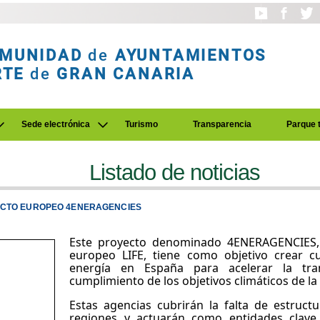
MUNIDAD
de
AYUNTAMIENTOS
RTE
de
GRAN CANARIA
Sede electrónica
Turismo
Transparencia
Parque 
Listado de noticias
YECTO EUROPEO 4ENERAGENCIES
Este proyecto denominado 4ENERAGENCIES, 
europeo LIFE, tiene como objetivo crear c
energía en España para acelerar la tran
cumplimiento de los objetivos climáticos de l
Estas agencias cubrirán la falta de estruc
regiones y actuarán como entidades clave 