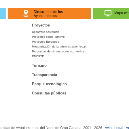
Direcciones de los
Mapa we
Ayuntamientos
Proyectos
Desarrollo sostenible
Proyectos sobre Turismo
Proyectos Europeos
Modernización de la administración local
Programas de dinamización económica
ENORTE
Turismo
Transparencia
Parque tecnológico
Consultas públicas
idad de Ayuntamientos del Norte de Gran Canaria. 2001 - 2026 -
Aviso Legal
-
Ac