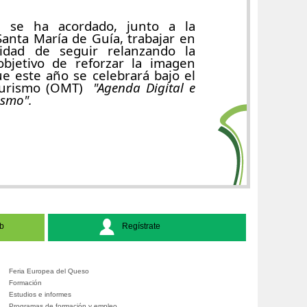
se ha acordado, junto a la
nta María de Guía, trabajar en
idad de seguir relanzando la
objetivo de reforzar la imagen
ue este año se celebrará bajo el
 Turismo (OMT)
"Agenda Digital e
rismo".
b
Regístrate
Feria Europea del Queso
Formación
Estudios e informes
Programas de formación y empleo