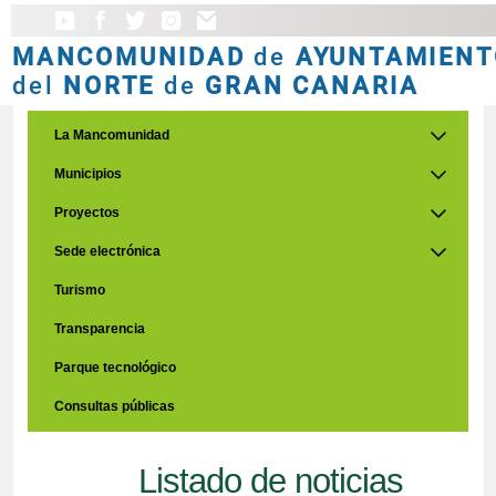
MANCOMUNIDAD
de
AYUNTAMIENT
del
NORTE
de
GRAN CANARIA
La Mancomunidad
Municipios
Proyectos
Sede electrónica
Turismo
Transparencia
Parque tecnológico
Consultas públicas
Listado de noticias