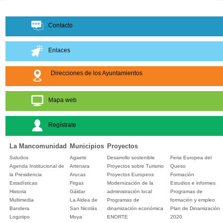
Contacto
Enlaces
Direcciones de los Ayuntamientos
Mapa web
Regístrate
La Mancomunidad
Municipios
Proyectos
Saludos
Agaete
Desarrollo sostenible
Feria Europea del
Agenda Institucional de
Artenara
Proyectos sobre Turismo
Queso
la Presidencia
Arucas
Proyectos Europeos
Formación
Estadísticas
Firgas
Modernización de la
Estudios e informes
Historia
Gáldar
administración local
Programas de
Multimedia
La Aldea de
Programas de
formación y empleo
Bandera
San Nicolás
dinamización económica
Plan de Dinamización
Logotipo
Moya
ENORTE
2020