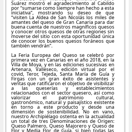
Suárez mostró el agradecimiento al Cabildo
por “sumarse como siempre han hecho a esta
iniciativa”, mostrando su deseo de que
“visiten La Aldea de San Nicolás los miles de
amantes del queso de Gran Canaria para dar
buena cuenta de nuestros magníficos quesos
y conocer otros quesos de otras regiones sin
moverse del sitio con esta oportunidad única
de conocer los buenos quesos foráneos que
también vendrán”.
La Feria Europea del Queso se celebró por
primera vez en Canarias en el año 2018, en la
Villa de Moya, y en las ediciones sucesivas en
Artenara, Valleseco, edición virtual por el
covid, Teror, Tejeda, Santa María de Guía y
Firgas con un gran éxito de asistentes y
ventas que ratificaron el objetivo de visibilizar
a las queserías y establecimientos
relacionados con el sector quesero, así como
valorizar el patrimonio cultural,
gastronómico, natural y paisajístico existente
en torno a este producto y desde una
dimensión de sostenibilidad. No en vano,
nuestro Archipiélago ostenta en la actualidad
un total de tres Denominaciones de Origen:
Queso Palmero, Queso Majorero y Queso de
Flor y Media Flor de Guía, si bien todas las