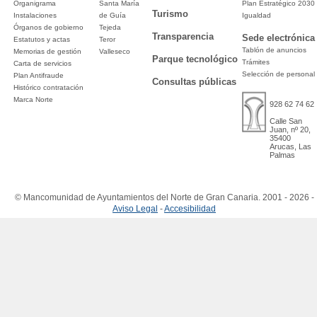
Organigrama
Santa María
Plan Estratégico 2030
Turismo
Instalaciones
de Guía
Igualdad
Órganos de gobierno
Tejeda
Transparencia
Sede electrónica
Estatutos y actas
Teror
Tablón de anuncios
Memorias de gestión
Valleseco
Parque tecnológico
Trámites
Carta de servicios
Selección de personal
Plan Antifraude
Consultas públicas
Histórico contratación
Marca Norte
928 62 74 62
Calle San
Juan, nº 20,
35400
Arucas, Las
Palmas
© Mancomunidad de Ayuntamientos del Norte de Gran Canaria. 2001 - 2026 -
Aviso Legal
-
Accesibilidad