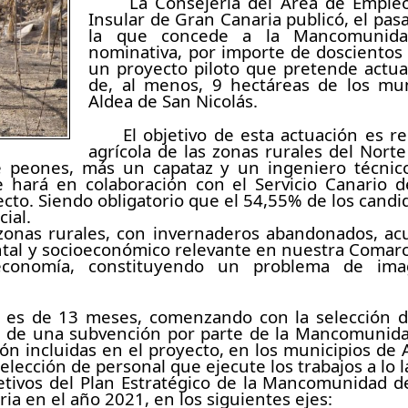
La Consejería del Área de Empleo y
Insular de Gran Canaria publicó, el pas
la que concede a la Mancomunida
nominativa, por importe de doscientos m
un proyecto piloto que pretende actuar
de, al menos, 9 hectáreas de los mun
Aldea de San Nicolás.
El objetivo de esta actuación es r
agrícola de las zonas rurales del Norte
e peones, más un capataz y un ingeniero técnico 
e hará en colaboración con el Servicio Canario d
ecto. Siendo obligatorio que el 54,55% de los cand
ial.
s zonas rurales, con invernaderos abandonados, ac
al y socioeconómico relevante en nuestra Comarca
conomía, constituyendo un problema de im
o es de 13 meses, comenzando con la selección d
ión de una subvención por parte de la Mancomunid
ión incluidas en el proyecto, en los municipios de
 selección de personal que ejecute los trabajos a lo
jetivos del Plan Estratégico de la Mancomunidad d
 en el año 2021, en los siguientes ejes: