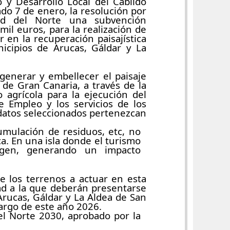
 Desarrollo Local del Cabildo
ado 7 de enero, la resolución por
d del Norte una subvención
il euros, para la realización de
 en la recuperación paisajística
icipios de Arucas, Gáldar y La
egenerar y embellecer el paisaje
 de Gran Canaria, a través de la
agrícola para la ejecución del
e Empleo y los servicios de los
idatos seleccionados pertenezcan
umulación de residuos, etc, no
. En una isla donde el turismo
agen, generando un impacto
e los terrenos a actuar en esta
ad a la que deberán presentarse
 Arucas, Gáldar y La Aldea de San
 largo de este año 2026.
el Norte 2030, aprobado por la