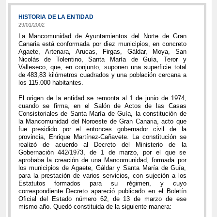
HISTORIA DE LA ENTIDAD
29/01/2002
La Mancomunidad de Ayuntamientos del Norte de Gran
Canaria está conformada por diez municipios, en concreto
Agaete, Artenara, Arucas, Firgas, Gáldar, Moya, San
Nicolás de Tolentino, Santa María de Guía, Teror y
Valleseco, que, en conjunto, suponen una superficie total
de 483,83 kilómetros cuadrados y una población cercana a
los 115.000 habitantes.
El origen de la entidad se remonta al 1 de junio de 1974,
cuando se firma, en el Salón de Actos de las Casas
Consistoriales de Santa María de Guía, la constitución de
la Mancomunidad del Noroeste de Gran Canaria, acto que
fue presidido por el entonces gobernador civil de la
provincia, Enrique Martínez-Cañavete. La constitución se
realizó de acuerdo al Decreto del Ministerio de la
Gobernación 442/1973, de 1 de marzo, por el que se
aprobaba la creación de una Mancomunidad, formada por
los municipios de Agaete, Gáldar y Santa María de Guía,
para la prestación de varios servicios, con sujeción a los
Estatutos formados para su régimen, y cuyo
correspondiente Decreto apareció publicado en el Boletín
Oficial del Estado número 62, de 13 de marzo de ese
mismo año. Quedó constituida de la siguiente manera: