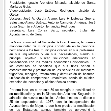
Presidente: Ignacio Arencibia Miranda, alcalde de Santa
María de Guía.
Vicepresidente: José Estévez Rodríguez, alcalde de
Gáldar.
Vocales: José A. García Alamo, Luis F. Estévez Guerra,
Salustiano Alamo Suárez, Antonio Cambrés Jiménez, José
Sosa Guzmán y Alberto Hernández Rodríguez.
Secretario: Luis Correa Sanz, secretario titular del
Ayuntamiento de Guía.
La Mancomunidad del Noroeste de Gran Canaria, la primera
mancomunidad de municipios constituida en la provincia,
hermanaba a los tres municipios citados en sus problemas,
en sus inquietudes y en sus necesidades, siendo su
principal objetivo buscar soluciones adecuadas en
consonancia con los medios económicos disponibles. En
los estatutos se señalaba que sus fines serían el
establecimiento y prestación de los servicios de matadero-
frigorífico, recogida, tratamiento y destrucción de basuras,
unificación de competencia urbanística, banda de música,
extinción de incendios y oficina técnica común.
Por otro lado, en el artículo 39 se recogía la posibilidad de
su modificación y, en la Disposición Adicional Segunda, la
adhesión de nuevos municipios. Ambos hechos se dieron el
25 de septiembre de 1987, con la incorporación del
Ayuntamiento de Moya, lo que hizo preciso la modificación
de los Estatutos, aunque también se aprovechó la