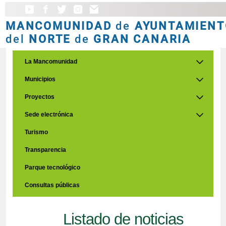
MANCOMUNIDAD
de
AYUNTAMIENT
del
NORTE
de
GRAN CANARIA
La Mancomunidad
Municipios
Proyectos
Sede electrónica
Turismo
Transparencia
Parque tecnológico
Consultas públicas
Listado de noticias