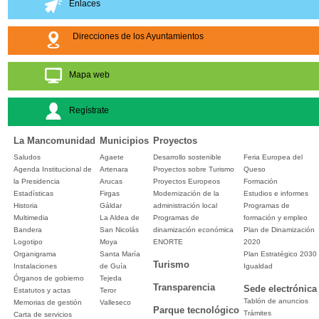
Enlaces
Direcciones de los Ayuntamientos
Mapa web
Regístrate
La Mancomunidad
Municipios
Proyectos
Saludos
Agaete
Desarrollo sostenible
Feria Europea del
Agenda Institucional de
Artenara
Proyectos sobre Turismo
Queso
la Presidencia
Arucas
Proyectos Europeos
Formación
Estadísticas
Firgas
Modernización de la
Estudios e informes
Historia
Gáldar
administración local
Programas de
Multimedia
La Aldea de
Programas de
formación y empleo
Bandera
San Nicolás
dinamización económica
Plan de Dinamización
Logotipo
Moya
ENORTE
2020
Organigrama
Santa María
Plan Estratégico 2030
Turismo
Instalaciones
de Guía
Igualdad
Órganos de gobierno
Tejeda
Transparencia
Sede electrónica
Estatutos y actas
Teror
Tablón de anuncios
Memorias de gestión
Valleseco
Parque tecnológico
Trámites
Carta de servicios