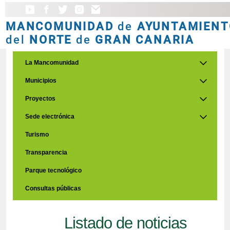
MANCOMUNIDAD
de
AYUNTAMIENT
del
NORTE
de
GRAN CANARIA
La Mancomunidad
Municipios
Proyectos
Sede electrónica
Turismo
Transparencia
Parque tecnológico
Consultas públicas
Listado de noticias