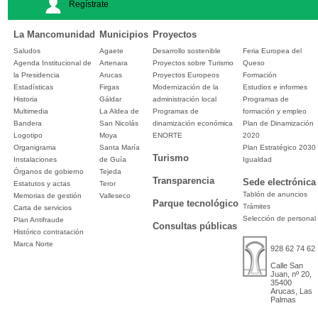
Regístrate
La Mancomunidad
Municipios
Proyectos
Saludos
Agaete
Desarrollo sostenible
Feria Europea del
Agenda Institucional de
Artenara
Proyectos sobre Turismo
Queso
la Presidencia
Arucas
Proyectos Europeos
Formación
Estadísticas
Firgas
Modernización de la
Estudios e informes
Historia
Gáldar
administración local
Programas de
Multimedia
La Aldea de
Programas de
formación y empleo
Bandera
San Nicolás
dinamización económica
Plan de Dinamización
Logotipo
Moya
ENORTE
2020
Organigrama
Santa María
Plan Estratégico 2030
Turismo
Instalaciones
de Guía
Igualdad
Órganos de gobierno
Tejeda
Transparencia
Sede electrónica
Estatutos y actas
Teror
Tablón de anuncios
Memorias de gestión
Valleseco
Parque tecnológico
Trámites
Carta de servicios
Selección de personal
Plan Antifraude
Consultas públicas
Histórico contratación
Marca Norte
928 62 74 62
Calle San
Juan, nº 20,
35400
Arucas, Las
Palmas