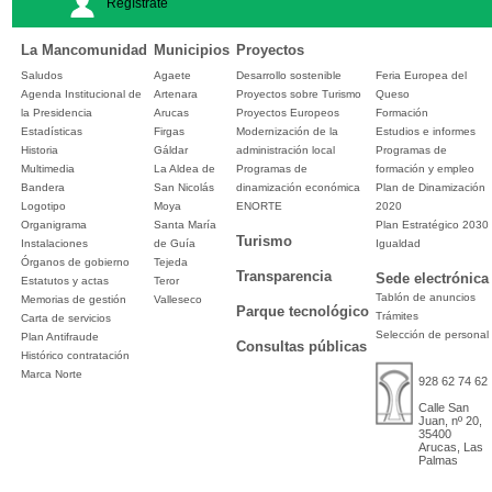
Regístrate
La Mancomunidad
Municipios
Proyectos
Saludos
Agaete
Desarrollo sostenible
Feria Europea del
Agenda Institucional de
Artenara
Proyectos sobre Turismo
Queso
la Presidencia
Arucas
Proyectos Europeos
Formación
Estadísticas
Firgas
Modernización de la
Estudios e informes
Historia
Gáldar
administración local
Programas de
Multimedia
La Aldea de
Programas de
formación y empleo
Bandera
San Nicolás
dinamización económica
Plan de Dinamización
Logotipo
Moya
ENORTE
2020
Organigrama
Santa María
Plan Estratégico 2030
Turismo
Instalaciones
de Guía
Igualdad
Órganos de gobierno
Tejeda
Transparencia
Sede electrónica
Estatutos y actas
Teror
Tablón de anuncios
Memorias de gestión
Valleseco
Parque tecnológico
Trámites
Carta de servicios
Selección de personal
Plan Antifraude
Consultas públicas
Histórico contratación
Marca Norte
928 62 74 62
Calle San
Juan, nº 20,
35400
Arucas, Las
Palmas