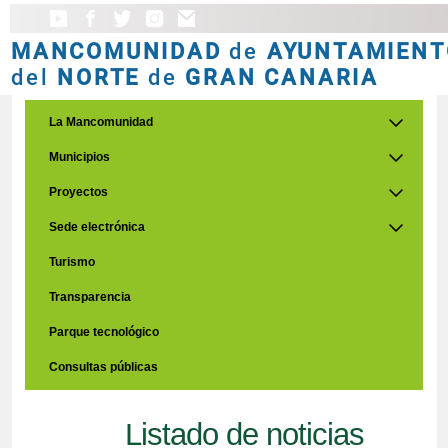
MANCOMUNIDAD
de
AYUNTAMIENT
del
NORTE
de
GRAN CANARIA
La Mancomunidad
Municipios
Proyectos
Sede electrónica
Turismo
Transparencia
Parque tecnológico
Consultas públicas
Listado de noticias