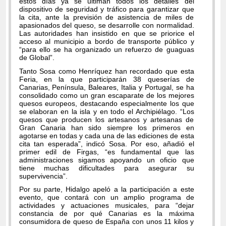
estos días ya se ultiman todos los detalles del
dispositivo de seguridad y tráfico para garantizar que
la cita, ante la previsión de asistencia de miles de
apasionados del queso, se desarrolle con normalidad.
Las autoridades han insistido en que se priorice el
acceso al municipio a bordo de transporte público y
“para ello se ha organizado un refuerzo de guaguas
de Global”.
Tanto Sosa como Henríquez han recordado que esta
Feria, en la que participarán 38 queserías de
Canarias, Península, Baleares, Italia y Portugal, se ha
consolidado como un gran escaparate de los mejores
quesos europeos, destacando especialmente los que
se elaboran en la isla y en todo el Archipiélago. “Los
quesos que producen los artesanos y artesanas de
Gran Canaria han sido siempre los primeros en
agotarse en todas y cada una de las ediciones de esta
cita tan esperada”, indicó Sosa. Por eso, añadió el
primer edil de Firgas, “es fundamental que las
administraciones sigamos apoyando un oficio que
tiene muchas dificultades para asegurar su
supervivencia”.
Por su parte, Hidalgo apeló a la participación a este
evento, que contará con un amplio programa de
actividades y actuaciones musicales, para “dejar
constancia de por qué Canarias es la máxima
consumidora de queso de España con unos 11 kilos y