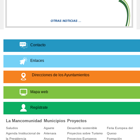
OTRAS NOTICIAS ...
Contacto
Enlaces
Direcciones de los Ayuntamientos
Mapa web
Regístrate
La Mancomunidad
Municipios
Proyectos
Saludos
Agaete
Desarrollo sostenible
Feria Europea del
Agenda Institucional de
Artenara
Proyectos sobre Turismo
Queso
la Presidencia
Arucas
Proyectos Europeos
Formación