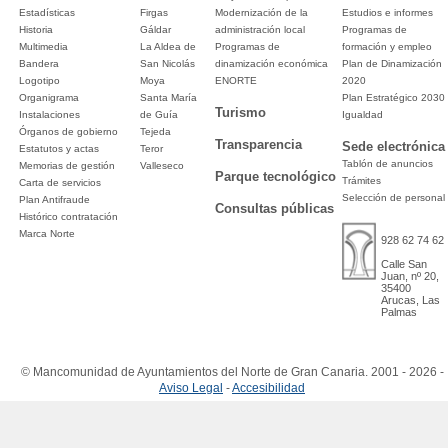
Estadísticas
Firgas
Modernización de la
Estudios e informes
Historia
Gáldar
administración local
Programas de
Multimedia
La Aldea de
Programas de
formación y empleo
Bandera
San Nicolás
dinamización económica
Plan de Dinamización
Logotipo
Moya
ENORTE
2020
Organigrama
Santa María
Plan Estratégico 2030
Turismo
Instalaciones
de Guía
Igualdad
Órganos de gobierno
Tejeda
Transparencia
Sede electrónica
Estatutos y actas
Teror
Tablón de anuncios
Memorias de gestión
Valleseco
Parque tecnológico
Trámites
Carta de servicios
Selección de personal
Plan Antifraude
Consultas públicas
Histórico contratación
Marca Norte
928 62 74 62
Calle San
Juan, nº 20,
35400
Arucas, Las
Palmas
© Mancomunidad de Ayuntamientos del Norte de Gran Canaria. 2001 - 2026 -
Aviso Legal
-
Accesibilidad