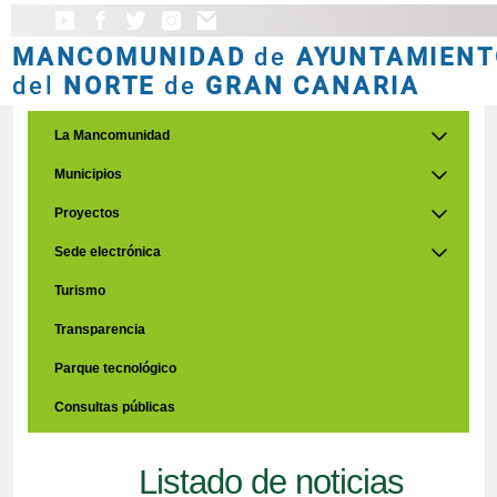
MANCOMUNIDAD
de
AYUNTAMIENT
del
NORTE
de
GRAN CANARIA
La Mancomunidad
Municipios
Proyectos
Sede electrónica
Turismo
Transparencia
Parque tecnológico
Consultas públicas
Listado de noticias