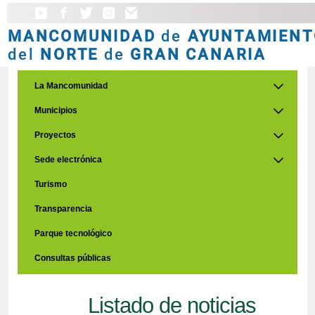
MANCOMUNIDAD
de
AYUNTAMIENT
del
NORTE
de
GRAN CANARIA
La Mancomunidad
Municipios
Proyectos
Sede electrónica
Turismo
Transparencia
Parque tecnológico
Consultas públicas
Listado de noticias