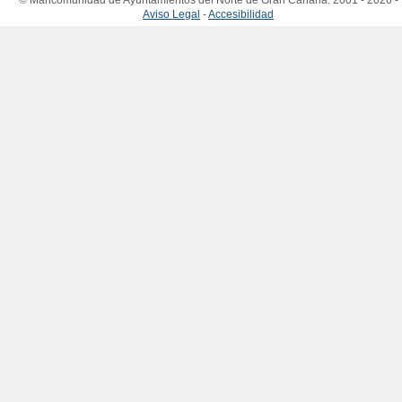
© Mancomunidad de Ayuntamientos del Norte de Gran Canaria. 2001 - 2026 -
Aviso Legal
-
Accesibilidad