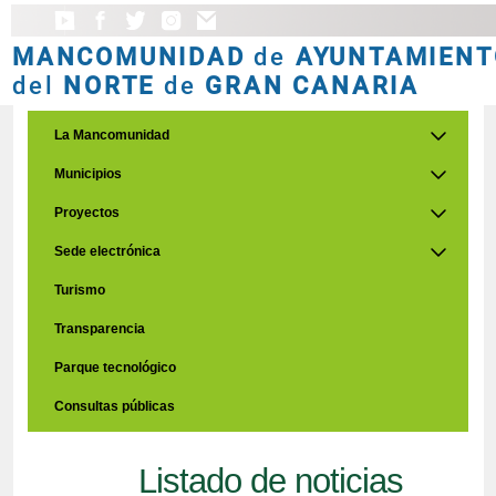
MANCOMUNIDAD
de
AYUNTAMIENT
del
NORTE
de
GRAN CANARIA
La Mancomunidad
Municipios
Proyectos
Sede electrónica
Turismo
Transparencia
Parque tecnológico
Consultas públicas
Listado de noticias