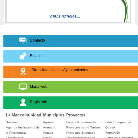
OTRAS NOTICIAS ...
Contacto
Enlaces
Direcciones de los Ayuntamientos
Mapa web
Regístrate
La Mancomunidad
Municipios
Proyectos
Saludos
Agaete
Desarrollo sostenible
Feria Europea del
Agenda Institucional de
Artenara
Proyectos sobre Turismo
Queso
la Presidencia
Arucas
Proyectos Europeos
Formación
Estadísticas
Firgas
Modernización de la
Estudios e informes