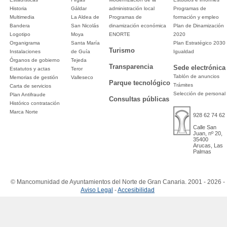
Historia
Gáldar
administración local
Programas de
Multimedia
La Aldea de
Programas de
formación y empleo
Bandera
San Nicolás
dinamización económica
Plan de Dinamización
Logotipo
Moya
ENORTE
2020
Organigrama
Santa María
Plan Estratégico 2030
Turismo
Instalaciones
de Guía
Igualdad
Órganos de gobierno
Tejeda
Transparencia
Sede electrónica
Estatutos y actas
Teror
Tablón de anuncios
Memorias de gestión
Valleseco
Parque tecnológico
Trámites
Carta de servicios
Selección de personal
Plan Antifraude
Consultas públicas
Histórico contratación
Marca Norte
928 62 74 62
Calle San
Juan, nº 20,
35400
Arucas, Las
Palmas
© Mancomunidad de Ayuntamientos del Norte de Gran Canaria. 2001 - 2026 -
Aviso Legal
-
Accesibilidad