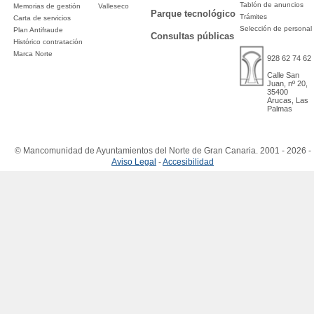
Tablón de anuncios
Memorias de gestión
Valleseco
Parque tecnológico
Trámites
Carta de servicios
Selección de personal
Plan Antifraude
Consultas públicas
Histórico contratación
Marca Norte
928 62 74 62
Calle San
Juan, nº 20,
35400
Arucas, Las
Palmas
© Mancomunidad de Ayuntamientos del Norte de Gran Canaria. 2001 - 2026 -
Aviso Legal
-
Accesibilidad