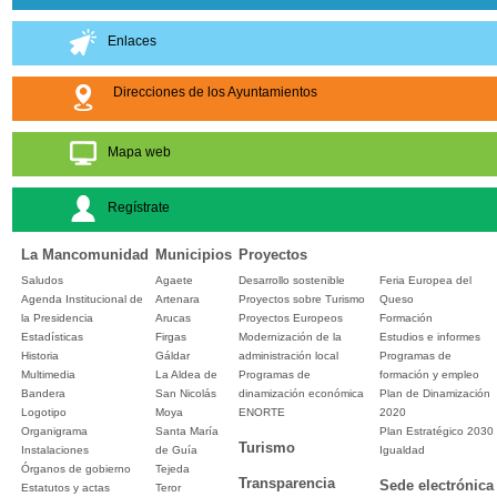
Enlaces
Direcciones de los Ayuntamientos
Mapa web
Regístrate
La Mancomunidad
Municipios
Proyectos
Saludos
Agaete
Desarrollo sostenible
Feria Europea del
Agenda Institucional de
Artenara
Proyectos sobre Turismo
Queso
la Presidencia
Arucas
Proyectos Europeos
Formación
Estadísticas
Firgas
Modernización de la
Estudios e informes
Historia
Gáldar
administración local
Programas de
Multimedia
La Aldea de
Programas de
formación y empleo
Bandera
San Nicolás
dinamización económica
Plan de Dinamización
Logotipo
Moya
ENORTE
2020
Organigrama
Santa María
Plan Estratégico 2030
Turismo
Instalaciones
de Guía
Igualdad
Órganos de gobierno
Tejeda
Transparencia
Sede electrónica
Estatutos y actas
Teror