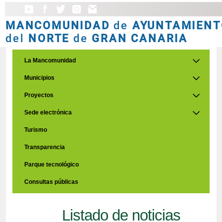
MANCOMUNIDAD
de
AYUNTAMIENT
del
NORTE
de
GRAN CANARIA
La Mancomunidad
Municipios
Proyectos
Sede electrónica
Turismo
Transparencia
Parque tecnológico
Consultas públicas
Listado de noticias