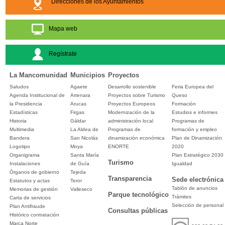
Direcciones de los Ayuntamientos
Mapa web
Regístrate
La Mancomunidad
Municipios
Proyectos
Saludos
Agaete
Desarrollo sostenible
Feria Europea del
Agenda Institucional de
Artenara
Proyectos sobre Turismo
Queso
la Presidencia
Arucas
Proyectos Europeos
Formación
Estadísticas
Firgas
Modernización de la
Estudios e informes
Historia
Gáldar
administración local
Programas de
Multimedia
La Aldea de
Programas de
formación y empleo
Bandera
San Nicolás
dinamización económica
Plan de Dinamización
Logotipo
Moya
ENORTE
2020
Organigrama
Santa María
Plan Estratégico 2030
Turismo
Instalaciones
de Guía
Igualdad
Órganos de gobierno
Tejeda
Transparencia
Sede electrónica
Estatutos y actas
Teror
Tablón de anuncios
Memorias de gestión
Valleseco
Parque tecnológico
Trámites
Carta de servicios
Selección de personal
Plan Antifraude
Consultas públicas
Histórico contratación
Marca Norte