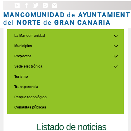
MANCOMUNIDAD
de
AYUNTAMIENT
del
NORTE
de
GRAN CANARIA
La Mancomunidad
Municipios
Proyectos
Sede electrónica
Turismo
Transparencia
Parque tecnológico
Consultas públicas
Listado de noticias