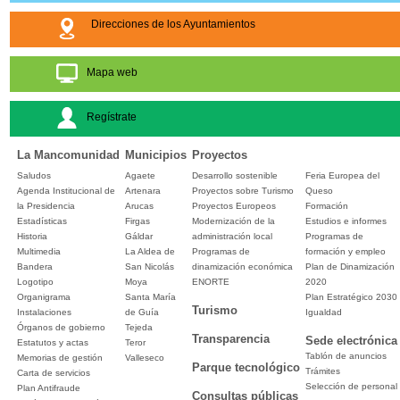
Direcciones de los Ayuntamientos
Mapa web
Regístrate
La Mancomunidad
Municipios
Proyectos
Saludos
Agaete
Desarrollo sostenible
Feria Europea del
Agenda Institucional de
Artenara
Proyectos sobre Turismo
Queso
la Presidencia
Arucas
Proyectos Europeos
Formación
Estadísticas
Firgas
Modernización de la
Estudios e informes
Historia
Gáldar
administración local
Programas de
Multimedia
La Aldea de
Programas de
formación y empleo
Bandera
San Nicolás
dinamización económica
Plan de Dinamización
Logotipo
Moya
ENORTE
2020
Organigrama
Santa María
Plan Estratégico 2030
Turismo
Instalaciones
de Guía
Igualdad
Órganos de gobierno
Tejeda
Transparencia
Sede electrónica
Estatutos y actas
Teror
Tablón de anuncios
Memorias de gestión
Valleseco
Parque tecnológico
Trámites
Carta de servicios
Selección de personal
Plan Antifraude
Consultas públicas