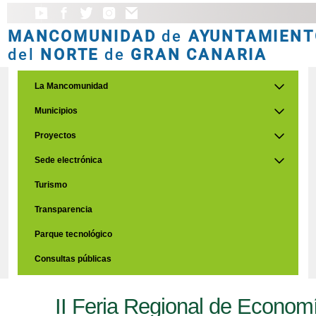
MANCOMUNIDAD
de
AYUNTAMIENT
del
NORTE
de
GRAN CANARIA
La Mancomunidad
Municipios
Proyectos
Sede electrónica
Turismo
Transparencia
Parque tecnológico
Consultas públicas
II Feria Regional de Economí