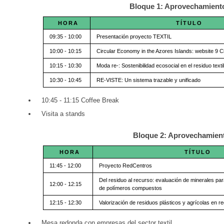
Bloque 1: Aprovechamiento 
HORA
TÍTULO
09:35 - 10:00
Presentación proyecto TEXTIL
10:00 - 10:15
Circular Economy in the Azores Islands: website 9 Ci
10:15 - 10:30
Moda re-: Sostenibilidad ecosocial en el residuo texti
10:30 - 10:45
RE-VISTE: Un sistema trazable y unificado
10:45 - 11:15 Coffee Break
Visita a stands
Bloque 2: Aprovechamient
HORA
TÍTULO
11:45 - 12:00
Proyecto RedCentros
Del residuo al recurso: evaluación de minerales par
12:00 - 12:15
de polímeros compuestos
12:15 - 12:30
Valorización de residuos plásticos y agrícolas en r
Mesa redonda con empresas del sector textil