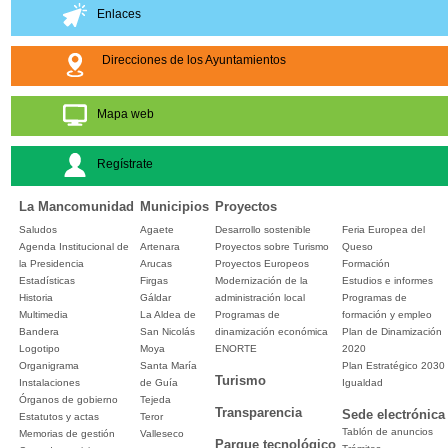
Enlaces
Direcciones de los Ayuntamientos
Mapa web
Regístrate
La Mancomunidad
Municipios
Proyectos
Saludos
Agaete
Desarrollo sostenible
Feria Europea del
Agenda Institucional de
Artenara
Proyectos sobre Turismo
Queso
la Presidencia
Arucas
Proyectos Europeos
Formación
Estadísticas
Firgas
Modernización de la
Estudios e informes
Historia
Gáldar
administración local
Programas de
Multimedia
La Aldea de
Programas de
formación y empleo
Bandera
San Nicolás
dinamización económica
Plan de Dinamización
Logotipo
Moya
ENORTE
2020
Organigrama
Santa María
Plan Estratégico 2030
Turismo
Instalaciones
de Guía
Igualdad
Órganos de gobierno
Tejeda
Transparencia
Sede electrónica
Estatutos y actas
Teror
Tablón de anuncios
Memorias de gestión
Valleseco
Parque tecnológico